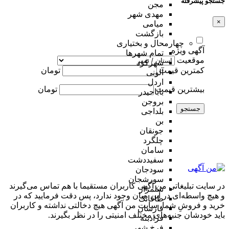
جستجو پیشرفته
مجن
مهدی شهر
×
میامی
بازگشت
چهارمحال و بختیاری
آگهی ویژه
تمام شهر‌ها
موقعیت
شهرکرد
کمترین قیمت
تومان
آلونی
اردل
بیشترین قیمت
تومان
باباحیدر
بروجن
جستجو
بلداجی
بن
جونقان
چلگرد
سامان
سفیددشت
سودجان
سورشجان
در سایت تبلیغاتی من آگهی کاربران مستقیما با هم تماس می‌گیرند
شلمزار
و هیچ واسطه‌ای در این میان وجود ندارد، پس دقت فرمایید که در
طاقانک
خرید و فروشِ شما، سایت من آگهی هیچ دخالتی نداشته و کاربران
فارسان
باید خودشان جنبه‌های مختلف امنیتی را در نظر بگیرند.
فرادبنه
فرخ شهر