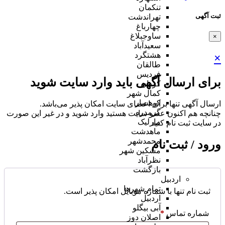
تنکمان
ثبت آگهی
تهراندشت
چهارباغ
ساوجبلاغ
×
سعیدآباد
هشتگرد
×
طالقان
فردیس
برای ارسال آگهی باید وارد سایت شوید
کردان
کمال شهر
کوهسار
ارسال آگهی تنها برای اعضای سایت امکان پذیر می‌باشد.
گرمدره
چنانچه هم‌ اکنون عضو سایت هستید وارد شوید و در غیر این صورت
مارلیک
در سایت ثبت نام کنید
ماهدشت
محمدشهر
ورود / ثبت نام
مشکین شهر
نظرآباد
بازگشت
اردبیل
تمام شهر‌ها
ثبت نام تنها با شماره موبایل امکان پذیر است.
اردبیل
آبی بیگلو
شماره تماس
*
اصلان دوز