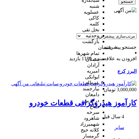
شبانکاره
جستجو
شنبه
عسلویه
کاکی
کلمه
نخل تقی
وحدتیه
بازگشت
جستجو پیشرفته
سمنان
تمام شهر‌ها
افزودن به علاقه‌مندی
1189 بازدید
سمنان
آرادان
امیریه
البرز
کرج
ایوانکی
بسطام
بیارجمند
3,000,000 تومان
دامغان
درجزین
کارآموز هیدروگرافی قطعات خودرو
دیباج
سرخه
4 سال قبل
شاهرود
شهمیرزاد
سایر
کلاته خیج
گرمسار