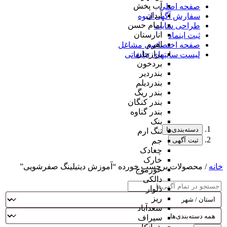
آب پخش
صفحه اصلی
آبدان
سفارش آگهی انبوه
امام حسن
طراحی سایت
انارستان
ثبت اینماد
اهرم
صفحه اختصاصی مشاغل
برازجان
لیست سایتهای تبلیغاتی
بردخون
بندردیر
بندردیلم
بندر ریگ
بندر کنگان
بندر گناوه
بنک
دسته‌بندی‌ها
تنگ ارم
ثبت آگهی
جم
چغادک
خارک
خانه
/ محصولات برچسب خورده “آموزش دیتیلینگ صفرشویی”
خورموج
دالکی
دلوار
ریز
سعدآباد
سیراف