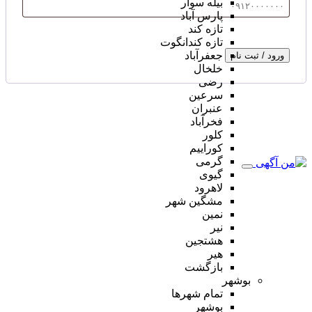
بیله سوار
پارس آباد
تازه کند
تازه کندانگوت
جعفرآباد
ورود / ثبت نام
خلخال
رضی
سرعین
عنبران
فخرآباد
کلور
کوراییم
گرمی
گیوی
لاهرود
مشگین شهر
نمین
نیر
هشتجین
هیر
بازگشت
بوشهر
تمام شهر‌ها
بوشهر