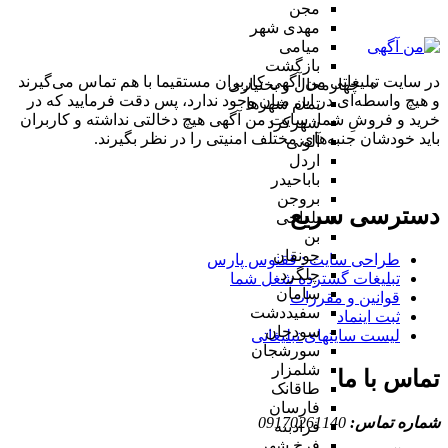
مجن
مهدی شهر
میامی
بازگشت
در سایت تبلیغاتی من آگهی کاربران مستقیما با هم تماس می‌گیرند
چهارمحال و بختیاری
و هیچ واسطه‌ای در این میان وجود ندارد، پس دقت فرمایید که در
تمام شهر‌ها
خرید و فروشِ شما، سایت من آگهی هیچ دخالتی نداشته و کاربران
شهرکرد
باید خودشان جنبه‌های مختلف امنیتی را در نظر بگیرند.
آلونی
اردل
باباحیدر
بروجن
دسترسی سریع
بلداجی
بن
جونقان
طراحی سایت :‌ ققنوس پارس
چلگرد
تبلیغات گسترده شغل شما
سامان
قوانین و مقررات
سفیددشت
ثبت اینماد
سودجان
لیست سایتهای تبلیغاتی
سورشجان
شلمزار
تماس با ما
طاقانک
فارسان
شماره تماس:
09170261140
فرادبنه
فرخ شهر