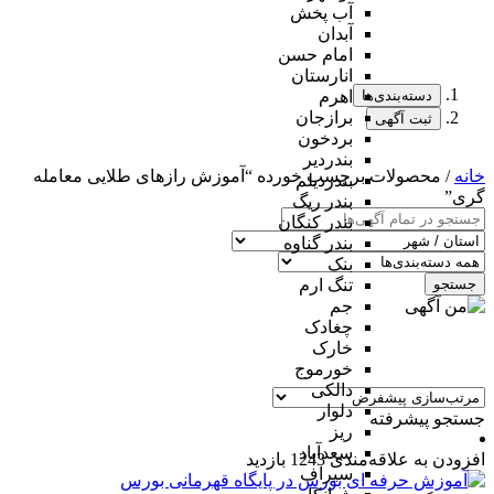
آب پخش
آبدان
امام حسن
انارستان
دسته‌بندی‌ها
اهرم
برازجان
ثبت آگهی
بردخون
بندردیر
خانه
/ محصولات برچسب خورده “آموزش رازهای طلایی معامله
بندردیلم
گری”
بندر ریگ
بندر کنگان
بندر گناوه
بنک
جستجو
تنگ ارم
جم
چغادک
خارک
خورموج
دالکی
دلوار
جستجو پیشرفته
ریز
سعدآباد
افزودن به علاقه‌مندی
1243 بازدید
سیراف