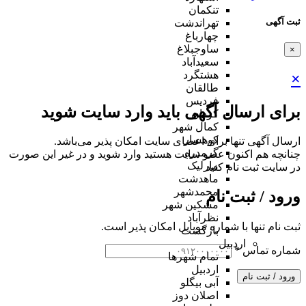
تنکمان
ثبت آگهی
تهراندشت
چهارباغ
ساوجبلاغ
×
سعیدآباد
هشتگرد
×
طالقان
فردیس
برای ارسال آگهی باید وارد سایت شوید
کردان
کمال شهر
کوهسار
ارسال آگهی تنها برای اعضای سایت امکان پذیر می‌باشد.
گرمدره
چنانچه هم‌ اکنون عضو سایت هستید وارد شوید و در غیر این صورت
مارلیک
در سایت ثبت نام کنید
ماهدشت
محمدشهر
ورود / ثبت نام
مشکین شهر
نظرآباد
ثبت نام تنها با شماره موبایل امکان پذیر است.
بازگشت
اردبیل
شماره تماس
*
تمام شهر‌ها
اردبیل
ورود / ثبت نام
آبی بیگلو
اصلان دوز