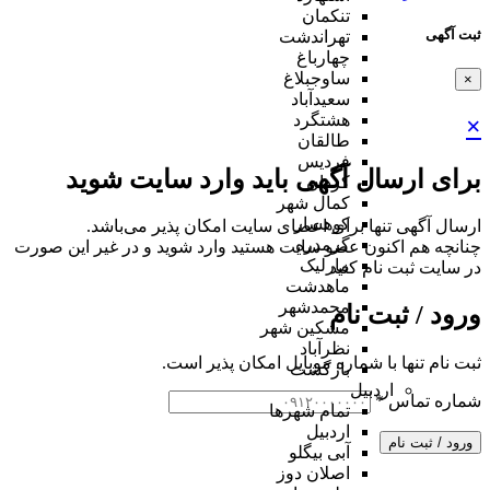
تنکمان
ثبت آگهی
تهراندشت
چهارباغ
ساوجبلاغ
×
سعیدآباد
هشتگرد
×
طالقان
فردیس
برای ارسال آگهی باید وارد سایت شوید
کردان
کمال شهر
کوهسار
ارسال آگهی تنها برای اعضای سایت امکان پذیر می‌باشد.
گرمدره
چنانچه هم‌ اکنون عضو سایت هستید وارد شوید و در غیر این صورت
مارلیک
در سایت ثبت نام کنید
ماهدشت
محمدشهر
ورود / ثبت نام
مشکین شهر
نظرآباد
ثبت نام تنها با شماره موبایل امکان پذیر است.
بازگشت
اردبیل
شماره تماس
*
تمام شهر‌ها
اردبیل
ورود / ثبت نام
آبی بیگلو
اصلان دوز