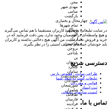
مجن
مهدی شهر
میامی
بازگشت
چهارمحال و بختیاری
تمام شهر‌ها
شهرکرد
در سایت تبلیغاتی من آگهی کاربران مستقیما با هم تماس می‌گیرند
آلونی
و هیچ واسطه‌ای در این میان وجود ندارد، پس دقت فرمایید که در
اردل
خرید و فروشِ شما، سایت من آگهی هیچ دخالتی نداشته و کاربران
باباحیدر
باید خودشان جنبه‌های مختلف امنیتی را در نظر بگیرند.
بروجن
بلداجی
بن
دسترسی سریع
جونقان
چلگرد
سامان
طراحی سایت :‌ ققنوس پارس
سفیددشت
تبلیغات گسترده شغل شما
سودجان
قوانین و مقررات
سورشجان
ثبت اینماد
شلمزار
لیست سایتهای تبلیغاتی
طاقانک
فارسان
تماس با ما
فرادبنه
فرخ شهر