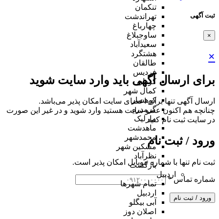
تنکمان
ثبت آگهی
تهراندشت
چهارباغ
ساوجبلاغ
×
سعیدآباد
هشتگرد
×
طالقان
فردیس
برای ارسال آگهی باید وارد سایت شوید
کردان
کمال شهر
کوهسار
ارسال آگهی تنها برای اعضای سایت امکان پذیر می‌باشد.
گرمدره
چنانچه هم‌ اکنون عضو سایت هستید وارد شوید و در غیر این صورت
مارلیک
در سایت ثبت نام کنید
ماهدشت
محمدشهر
ورود / ثبت نام
مشکین شهر
نظرآباد
ثبت نام تنها با شماره موبایل امکان پذیر است.
بازگشت
اردبیل
شماره تماس
*
تمام شهر‌ها
اردبیل
ورود / ثبت نام
آبی بیگلو
اصلان دوز