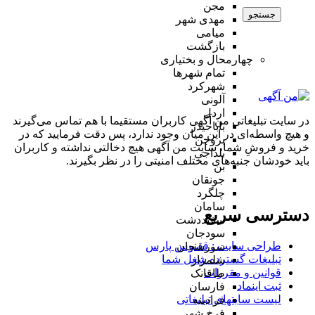
مجن
جستجو
مهدی شهر
میامی
بازگشت
چهارمحال و بختیاری
تمام شهر‌ها
شهرکرد
آلونی
اردل
در سایت تبلیغاتی من آگهی کاربران مستقیما با هم تماس می‌گیرند
باباحیدر
و هیچ واسطه‌ای در این میان وجود ندارد، پس دقت فرمایید که در
بروجن
خرید و فروشِ شما، سایت من آگهی هیچ دخالتی نداشته و کاربران
بلداجی
باید خودشان جنبه‌های مختلف امنیتی را در نظر بگیرند.
بن
جونقان
چلگرد
سامان
دسترسی سریع
سفیددشت
سودجان
طراحی سایت :‌ ققنوس پارس
سورشجان
تبلیغات گسترده شغل شما
شلمزار
قوانین و مقررات
طاقانک
ثبت اینماد
فارسان
لیست سایتهای تبلیغاتی
فرادبنه
فرخ شهر