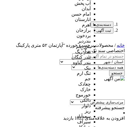
آب پخش
آبدان
امام حسن
انارستان
دسته‌بندی‌ها
اهرم
برازجان
ثبت آگهی
بردخون
بندردیر
خانه
/ محصولات برچسب خورده “آپارتمان ۵۲ متری پارکینگ
بندردیلم
اختصاصی سند تک برگ”
بندر ریگ
بندر کنگان
بندر گناوه
بنک
جستجو
تنگ ارم
جم
چغادک
خارک
خورموج
دالکی
دلوار
جستجو پیشرفته
ریز
سعدآباد
افزودن به علاقه‌مندی
1022 بازدید
سیراف