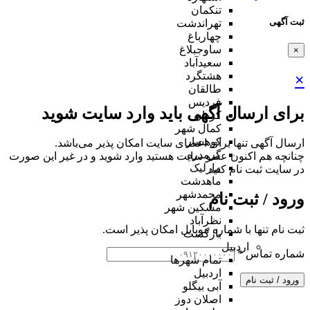
تنکمان
ثبت آگهی
تهراندشت
چهارباغ
ساوجبلاغ
×
سعیدآباد
هشتگرد
×
طالقان
فردیس
برای ارسال آگهی باید وارد سایت شوید
کردان
کمال شهر
کوهسار
ارسال آگهی تنها برای اعضای سایت امکان پذیر می‌باشد.
گرمدره
چنانچه هم‌ اکنون عضو سایت هستید وارد شوید و در غیر این صورت
مارلیک
در سایت ثبت نام کنید
ماهدشت
محمدشهر
ورود / ثبت نام
مشکین شهر
نظرآباد
ثبت نام تنها با شماره موبایل امکان پذیر است.
بازگشت
اردبیل
شماره تماس
*
تمام شهر‌ها
اردبیل
ورود / ثبت نام
آبی بیگلو
اصلان دوز