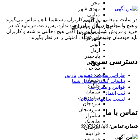
مجن
مهدی شهر
میامی
در سایت تبلیغاتی من آگهی کاربران مستقیما با هم تماس می‌گیرند
بازگشت
و هیچ واسطه‌ای در این میان وجود ندارد، پس دقت فرمایید که در
چهارمحال و بختیاری
خرید و فروشِ شما، سایت من آگهی هیچ دخالتی نداشته و کاربران
تمام شهر‌ها
باید خودشان جنبه‌های مختلف امنیتی را در نظر بگیرند.
شهرکرد
آلونی
اردل
باباحیدر
دسترسی سریع
بروجن
بلداجی
بن
طراحی سایت :‌ ققنوس پارس
جونقان
تبلیغات گسترده شغل شما
چلگرد
قوانین و مقررات
سامان
ثبت اینماد
سفیددشت
لیست سایتهای تبلیغاتی
سودجان
سورشجان
تماس با ما
شلمزار
طاقانک
شماره تماس:
09170261140
فارسان
فرادبنه
فرخ شهر