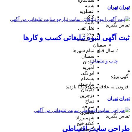
شبانکاره
شنبه
تهران
تهران
عسلویه
کاکی
کلمه
تماس بگیرید
نخل تقی
وحدتیه
ثبت آگهی انبوه تبلیغاتی کسب و کارها
بازگشت
سمنان
2 سال قبل
تمام شهر‌ها
سمنان
چاپ و تبلیغات
آرادان
امیریه
ایوانکی
آگهی ویژه
بسطام
بیارجمند
افزودن به علاقه‌مندی
1328 بازدید
دامغان
درجزین
تهران
تهران
دیباج
سرخه
شاهرود
تماس بگیرید
شهمیرزاد
کلاته خیج
طراحی سایت اقساطی
گرمسار