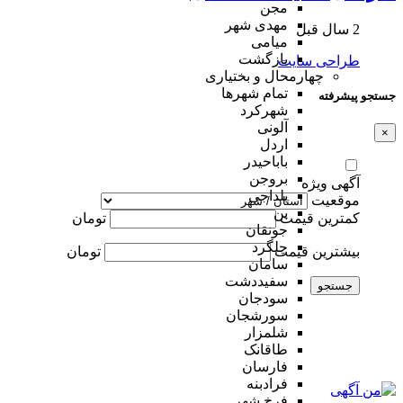
مجن
مهدی شهر
2 سال قبل
میامی
بازگشت
طراحی سایت
چهارمحال و بختیاری
تمام شهر‌ها
جستجو پیشرفته
شهرکرد
آلونی
×
اردل
باباحیدر
بروجن
آگهی ویژه
بلداجی
موقعیت
بن
کمترین قیمت
تومان
جونقان
چلگرد
بیشترین قیمت
تومان
سامان
سفیددشت
جستجو
سودجان
سورشجان
شلمزار
طاقانک
فارسان
فرادبنه
فرخ شهر