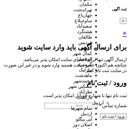
تنکمان
ثبت آگهی
تهراندشت
چهارباغ
ساوجبلاغ
×
سعیدآباد
هشتگرد
×
طالقان
فردیس
برای ارسال آگهی باید وارد سایت شوید
کردان
کمال شهر
کوهسار
ارسال آگهی تنها برای اعضای سایت امکان پذیر می‌باشد.
گرمدره
چنانچه هم‌ اکنون عضو سایت هستید وارد شوید و در غیر این صورت
مارلیک
در سایت ثبت نام کنید
ماهدشت
محمدشهر
ورود / ثبت نام
مشکین شهر
نظرآباد
ثبت نام تنها با شماره موبایل امکان پذیر است.
بازگشت
اردبیل
شماره تماس
*
تمام شهر‌ها
اردبیل
ورود / ثبت نام
آبی بیگلو
اصلان دوز