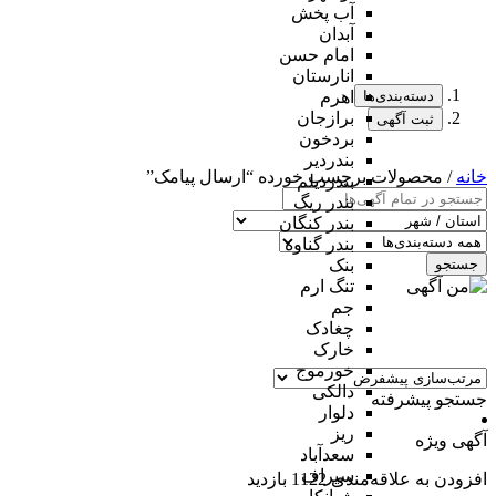
آب پخش
آبدان
امام حسن
انارستان
دسته‌بندی‌ها
اهرم
برازجان
ثبت آگهی
بردخون
بندردیر
خانه
/ محصولات برچسب خورده “ارسال پیامک”
بندردیلم
بندر ریگ
بندر کنگان
بندر گناوه
جستجو
بنک
تنگ ارم
جم
چغادک
خارک
خورموج
دالکی
جستجو پیشرفته
دلوار
ریز
آگهی ویژه
سعدآباد
سیراف
افزودن به علاقه‌مندی
1122 بازدید