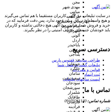
مجن
مهدی شهر
میامی
در سایت تبلیغاتی من آگهی کاربران مستقیما با هم تماس می‌گیرند
بازگشت
و هیچ واسطه‌ای در این میان وجود ندارد، پس دقت فرمایید که در
چهارمحال و بختیاری
خرید و فروشِ شما، سایت من آگهی هیچ دخالتی نداشته و کاربران
تمام شهر‌ها
باید خودشان جنبه‌های مختلف امنیتی را در نظر بگیرند.
شهرکرد
آلونی
اردل
باباحیدر
دسترسی سریع
بروجن
بلداجی
بن
طراحی سایت :‌ ققنوس پارس
جونقان
تبلیغات گسترده شغل شما
چلگرد
قوانین و مقررات
سامان
ثبت اینماد
سفیددشت
لیست سایتهای تبلیغاتی
سودجان
سورشجان
تماس با ما
شلمزار
طاقانک
شماره تماس:
09170261140
فارسان
فرادبنه
فرخ شهر