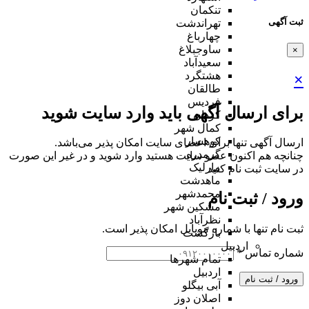
تنکمان
ثبت آگهی
تهراندشت
چهارباغ
ساوجبلاغ
×
سعیدآباد
هشتگرد
×
طالقان
فردیس
برای ارسال آگهی باید وارد سایت شوید
کردان
کمال شهر
کوهسار
ارسال آگهی تنها برای اعضای سایت امکان پذیر می‌باشد.
گرمدره
چنانچه هم‌ اکنون عضو سایت هستید وارد شوید و در غیر این صورت
مارلیک
در سایت ثبت نام کنید
ماهدشت
محمدشهر
ورود / ثبت نام
مشکین شهر
نظرآباد
ثبت نام تنها با شماره موبایل امکان پذیر است.
بازگشت
اردبیل
شماره تماس
*
تمام شهر‌ها
اردبیل
ورود / ثبت نام
آبی بیگلو
اصلان دوز