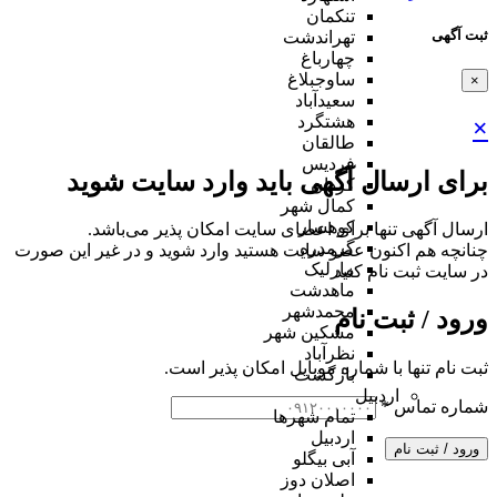
تنکمان
ثبت آگهی
تهراندشت
چهارباغ
ساوجبلاغ
×
سعیدآباد
هشتگرد
×
طالقان
فردیس
برای ارسال آگهی باید وارد سایت شوید
کردان
کمال شهر
کوهسار
ارسال آگهی تنها برای اعضای سایت امکان پذیر می‌باشد.
گرمدره
چنانچه هم‌ اکنون عضو سایت هستید وارد شوید و در غیر این صورت
مارلیک
در سایت ثبت نام کنید
ماهدشت
محمدشهر
ورود / ثبت نام
مشکین شهر
نظرآباد
ثبت نام تنها با شماره موبایل امکان پذیر است.
بازگشت
اردبیل
شماره تماس
*
تمام شهر‌ها
اردبیل
ورود / ثبت نام
آبی بیگلو
اصلان دوز