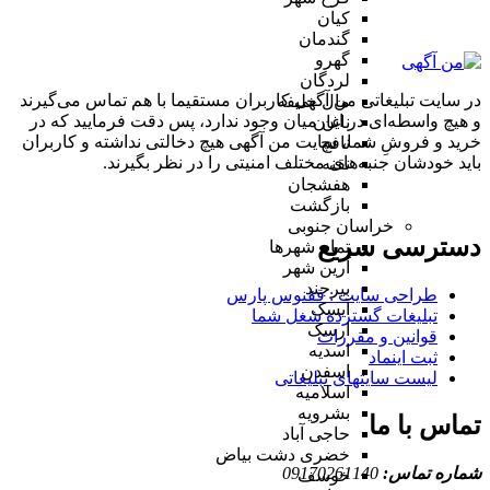
کیان
گندمان
گهرو
لردگان
در سایت تبلیغاتی من آگهی کاربران مستقیما با هم تماس می‌گیرند
مال خلیفه
و هیچ واسطه‌ای در این میان وجود ندارد، پس دقت فرمایید که در
ناغان
خرید و فروشِ شما، سایت من آگهی هیچ دخالتی نداشته و کاربران
نافچ
باید خودشان جنبه‌های مختلف امنیتی را در نظر بگیرند.
نقنه
هفشجان
بازگشت
خراسان جنوبی
دسترسی سریع
تمام شهر‌ها
آرین شهر
بیرجند
طراحی سایت :‌ ققنوس پارس
آیسک
تبلیغات گسترده شغل شما
ارسک
قوانین و مقررات
اسدیه
ثبت اینماد
اسفدن
لیست سایتهای تبلیغاتی
اسلامیه
بشرویه
تماس با ما
حاجی آباد
خضری دشت بیاض
شماره تماس:
09170261140
خوسف