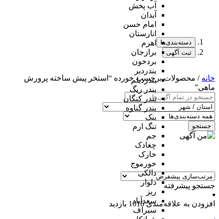
آب پخش
آبدان
امام حسن
انارستان
دسته‌بندی‌ها
اهرم
برازجان
ثبت آگهی
بردخون
بندردیر
خانه
/ محصولات برچسب خورده “استخر پیش ساخته پرورش
بندردیلم
ماهی”
بندر ریگ
بندر کنگان
بندر گناوه
بنک
جستجو
تنگ ارم
جم
چغادک
خارک
خورموج
دالکی
دلوار
جستجو پیشرفته
ریز
سعدآباد
افزودن به علاقه‌مندی
1016 بازدید
سیراف