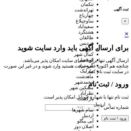
تنکمان
ثبت آگهی
تهراندشت
چهارباغ
ساوجبلاغ
×
سعیدآباد
هشتگرد
×
طالقان
فردیس
برای ارسال آگهی باید وارد سایت شوید
کردان
کمال شهر
کوهسار
ارسال آگهی تنها برای اعضای سایت امکان پذیر می‌باشد.
گرمدره
چنانچه هم‌ اکنون عضو سایت هستید وارد شوید و در غیر این صورت
مارلیک
در سایت ثبت نام کنید
ماهدشت
محمدشهر
ورود / ثبت نام
مشکین شهر
نظرآباد
ثبت نام تنها با شماره موبایل امکان پذیر است.
بازگشت
اردبیل
شماره تماس
*
تمام شهر‌ها
اردبیل
ورود / ثبت نام
آبی بیگلو
اصلان دوز