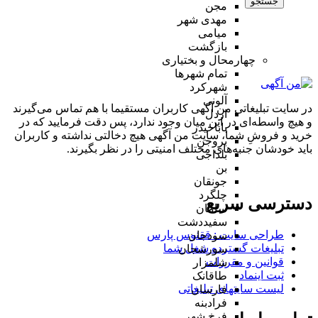
جستجو
مجن
مهدی شهر
میامی
بازگشت
چهارمحال و بختیاری
تمام شهر‌ها
شهرکرد
آلونی
در سایت تبلیغاتی من آگهی کاربران مستقیما با هم تماس می‌گیرند
اردل
و هیچ واسطه‌ای در این میان وجود ندارد، پس دقت فرمایید که در
باباحیدر
خرید و فروشِ شما، سایت من آگهی هیچ دخالتی نداشته و کاربران
بروجن
باید خودشان جنبه‌های مختلف امنیتی را در نظر بگیرند.
بلداجی
بن
جونقان
چلگرد
دسترسی سریع
سامان
سفیددشت
طراحی سایت :‌ ققنوس پارس
سودجان
تبلیغات گسترده شغل شما
سورشجان
قوانین و مقررات
شلمزار
ثبت اینماد
طاقانک
لیست سایتهای تبلیغاتی
فارسان
فرادبنه
فرخ شهر