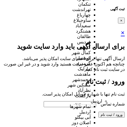
تنکمان
ثبت آگهی
تهراندشت
چهارباغ
ساوجبلاغ
×
سعیدآباد
هشتگرد
×
طالقان
فردیس
برای ارسال آگهی باید وارد سایت شوید
کردان
کمال شهر
کوهسار
ارسال آگهی تنها برای اعضای سایت امکان پذیر می‌باشد.
گرمدره
چنانچه هم‌ اکنون عضو سایت هستید وارد شوید و در غیر این صورت
مارلیک
در سایت ثبت نام کنید
ماهدشت
محمدشهر
ورود / ثبت نام
مشکین شهر
نظرآباد
ثبت نام تنها با شماره موبایل امکان پذیر است.
بازگشت
اردبیل
شماره تماس
*
تمام شهر‌ها
اردبیل
ورود / ثبت نام
آبی بیگلو
اصلان دوز