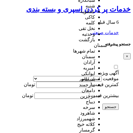
شبانکاره
شنبه
خدمات پر کردن اسپری و بسته بندی
عسلویه
کاکی
6 سال قبل
کلمه
نخل تقی
خدمات صنعتی
وحدتیه
بازگشت
جستجو پیشرفته
سمنان
تمام شهر‌ها
سمنان
×
آرادان
امیریه
آگهی ویژه
ایوانکی
موقعیت
بسطام
کمترین قیمت
تومان
بیارجمند
دامغان
بیشترین قیمت
تومان
درجزین
دیباج
جستجو
سرخه
شاهرود
شهمیرزاد
کلاته خیج
گرمسار