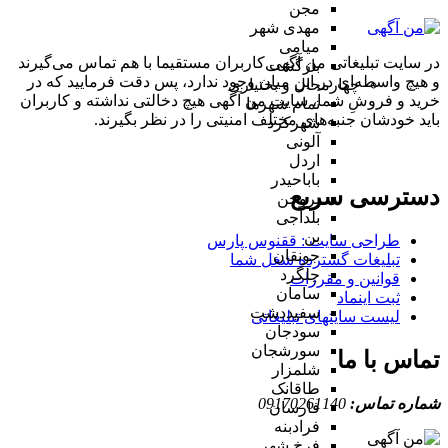
مجن
مهدی شهر
میامی
در سایت تبلیغاتی من آگهی کاربران مستقیما با هم تماس می‌گیرند
بازگشت
و هیچ واسطه‌ای در این میان وجود ندارد، پس دقت فرمایید که در
چهارمحال و بختیاری
خرید و فروشِ شما، سایت من آگهی هیچ دخالتی نداشته و کاربران
تمام شهر‌ها
باید خودشان جنبه‌های مختلف امنیتی را در نظر بگیرند.
شهرکرد
آلونی
اردل
باباحیدر
دسترسی سریع
بروجن
بلداجی
بن
طراحی سایت :‌ ققنوس پارس
جونقان
تبلیغات گسترده شغل شما
چلگرد
قوانین و مقررات
سامان
ثبت اینماد
سفیددشت
لیست سایتهای تبلیغاتی
سودجان
سورشجان
تماس با ما
شلمزار
طاقانک
شماره تماس:
09170261140
فارسان
فرادبنه
فرخ شهر