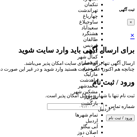
تنکمان
ثبت آگهی
تهراندشت
چهارباغ
ساوجبلاغ
×
سعیدآباد
هشتگرد
×
طالقان
فردیس
برای ارسال آگهی باید وارد سایت شوید
کردان
کمال شهر
کوهسار
ارسال آگهی تنها برای اعضای سایت امکان پذیر می‌باشد.
گرمدره
چنانچه هم‌ اکنون عضو سایت هستید وارد شوید و در غیر این صورت در
مارلیک
ماهدشت
ورود / ثبت نام
محمدشهر
مشکین شهر
ثبت نام تنها با شماره موبایل امکان پذیر است.
نظرآباد
بازگشت
شماره تماس
*
اردبیل
تمام شهر‌ها
ورود / ثبت نام
اردبیل
آبی بیگلو
اصلان دوز