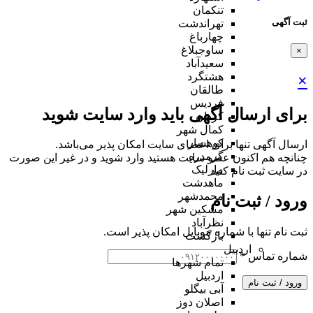
تنکمان
ثبت آگهی
تهراندشت
چهارباغ
ساوجبلاغ
×
سعیدآباد
هشتگرد
×
طالقان
فردیس
برای ارسال آگهی باید وارد سایت شوید
کردان
کمال شهر
کوهسار
ارسال آگهی تنها برای اعضای سایت امکان پذیر می‌باشد.
گرمدره
چنانچه هم‌ اکنون عضو سایت هستید وارد شوید و در غیر این صورت
مارلیک
در سایت ثبت نام کنید
ماهدشت
محمدشهر
ورود / ثبت نام
مشکین شهر
نظرآباد
ثبت نام تنها با شماره موبایل امکان پذیر است.
بازگشت
اردبیل
شماره تماس
*
تمام شهر‌ها
اردبیل
ورود / ثبت نام
آبی بیگلو
اصلان دوز