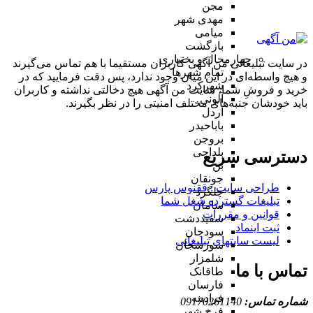
مجن
مهدی شهر
میامی
بازگشت
چهارمحال و بختیاری
در سایت تبلیغاتی من آگهی کاربران مستقیما با هم تماس می‌گیرند
تمام شهر‌ها
و هیچ واسطه‌ای در این میان وجود ندارد، پس دقت فرمایید که در
شهرکرد
خرید و فروشِ شما، سایت من آگهی هیچ دخالتی نداشته و کاربران
آلونی
باید خودشان جنبه‌های مختلف امنیتی را در نظر بگیرند.
اردل
باباحیدر
بروجن
بلداجی
دسترسی سریع
بن
جونقان
طراحی سایت :‌ ققنوس پارس
چلگرد
تبلیغات گسترده شغل شما
سامان
قوانین و مقررات
سفیددشت
ثبت اینماد
سودجان
لیست سایتهای تبلیغاتی
سورشجان
شلمزار
تماس با ما
طاقانک
فارسان
فرادبنه
شماره تماس:
09170261140
فرخ شهر