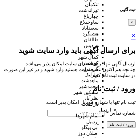
تنکمان
ثبت آگهی
تهراندشت
چهارباغ
ساوجبلاغ
×
سعیدآباد
هشتگرد
×
طالقان
فردیس
برای ارسال آگهی باید وارد سایت شوید
کردان
کمال شهر
کوهسار
ارسال آگهی تنها برای اعضای سایت امکان پذیر می‌باشد.
گرمدره
چنانچه هم‌ اکنون عضو سایت هستید وارد شوید و در غیر این صورت
مارلیک
در سایت ثبت نام کنید
ماهدشت
محمدشهر
ورود / ثبت نام
مشکین شهر
نظرآباد
ثبت نام تنها با شماره موبایل امکان پذیر است.
بازگشت
اردبیل
شماره تماس
*
تمام شهر‌ها
اردبیل
ورود / ثبت نام
آبی بیگلو
اصلان دوز