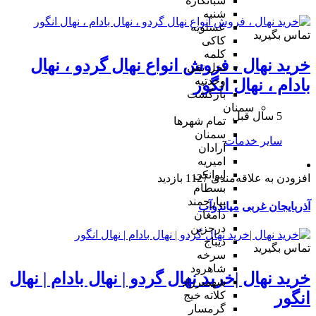
شبانکاره
شنبه
عسلویه
تماس بگیرید
کاکی
کلمه
خرید نهال ، فروش انواع نهال گردو ، نهال
نخل تقی
وحدتیه
بادام ، نهال انگور
بازگشت
سمنان
5 سال قبل
تمام شهر‌ها
سمنان
سایر خدمات
آرادان
امیریه
ایوانکی
افزودن به علاقه‌مندی
1127 بازدید
بسطام
بیارجمند
آذربایجان غربی
میاندوآب
دامغان
درجزین
دیباج
تماس بگیرید
سرخه
شاهرود
خرید نهال |خرید نهال گردو | نهال بادام | نهال
شهمیرزاد
انگور
کلاته خیج
گرمسار