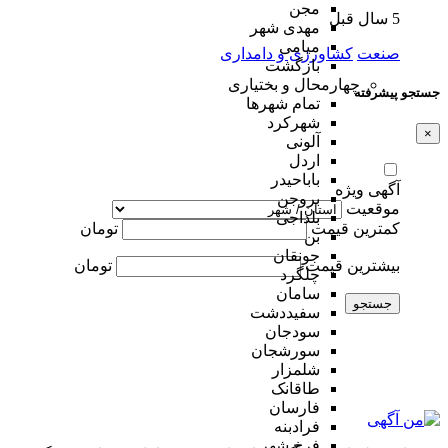
مجن
5 سال قبل
مهدی شهر
میامی
صنعت
کشاورزی و دامداری
بازگشت
چهارمحال و بختیاری
جستجو پیشرفته
تمام شهر‌ها
شهرکرد
×
آلونی
اردل
باباحیدر
آگهی ویژه
بروجن
موقعیت
بلداجی
کمترین قیمت
تومان
بن
جونقان
بیشترین قیمت
تومان
چلگرد
سامان
جستجو
سفیددشت
سودجان
سورشجان
شلمزار
طاقانک
فارسان
فرادبنه
فرخ شهر