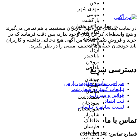
مجن
مهدی شهر
میامی
بازگشت
چهارمحال و بختیاری
در سایت تبلیغاتی من آگهی کاربران مستقیما با هم تماس می‌گیرند
تمام شهر‌ها
و هیچ واسطه‌ای در این میان وجود ندارد، پس دقت فرمایید که در
شهرکرد
خرید و فروشِ شما، سایت من آگهی هیچ دخالتی نداشته و کاربران
آلونی
باید خودشان جنبه‌های مختلف امنیتی را در نظر بگیرند.
اردل
باباحیدر
بروجن
بلداجی
دسترسی سریع
بن
جونقان
طراحی سایت :‌ ققنوس پارس
چلگرد
تبلیغات گسترده شغل شما
سامان
قوانین و مقررات
سفیددشت
ثبت اینماد
سودجان
لیست سایتهای تبلیغاتی
سورشجان
شلمزار
تماس با ما
طاقانک
فارسان
فرادبنه
شماره تماس:
09170261140
فرخ شهر