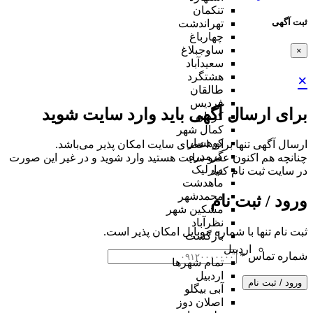
تنکمان
ثبت آگهی
تهراندشت
چهارباغ
ساوجبلاغ
×
سعیدآباد
هشتگرد
×
طالقان
فردیس
برای ارسال آگهی باید وارد سایت شوید
کردان
کمال شهر
کوهسار
ارسال آگهی تنها برای اعضای سایت امکان پذیر می‌باشد.
گرمدره
چنانچه هم‌ اکنون عضو سایت هستید وارد شوید و در غیر این صورت
مارلیک
در سایت ثبت نام کنید
ماهدشت
محمدشهر
ورود / ثبت نام
مشکین شهر
نظرآباد
ثبت نام تنها با شماره موبایل امکان پذیر است.
بازگشت
اردبیل
شماره تماس
*
تمام شهر‌ها
اردبیل
ورود / ثبت نام
آبی بیگلو
اصلان دوز