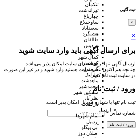
تنکمان
ثبت آگهی
تهراندشت
چهارباغ
ساوجبلاغ
×
سعیدآباد
هشتگرد
×
طالقان
فردیس
برای ارسال آگهی باید وارد سایت شوید
کردان
کمال شهر
کوهسار
ارسال آگهی تنها برای اعضای سایت امکان پذیر می‌باشد.
گرمدره
چنانچه هم‌ اکنون عضو سایت هستید وارد شوید و در غیر این صورت
مارلیک
در سایت ثبت نام کنید
ماهدشت
محمدشهر
ورود / ثبت نام
مشکین شهر
نظرآباد
ثبت نام تنها با شماره موبایل امکان پذیر است.
بازگشت
اردبیل
شماره تماس
*
تمام شهر‌ها
اردبیل
ورود / ثبت نام
آبی بیگلو
اصلان دوز