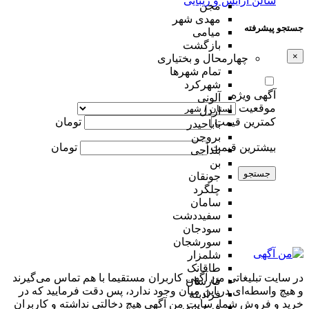
سالن آرایش و زیبایی
مجن
مهدی شهر
جستجو پیشرفته
میامی
بازگشت
×
چهارمحال و بختیاری
تمام شهر‌ها
شهرکرد
آگهی ویژه
آلونی
موقعیت
اردل
کمترین قیمت
تومان
باباحیدر
بروجن
بیشترین قیمت
تومان
بلداجی
بن
جستجو
جونقان
چلگرد
سامان
سفیددشت
سودجان
سورشجان
شلمزار
طاقانک
در سایت تبلیغاتی من آگهی کاربران مستقیما با هم تماس می‌گیرند
فارسان
و هیچ واسطه‌ای در این میان وجود ندارد، پس دقت فرمایید که در
فرادبنه
خرید و فروشِ شما، سایت من آگهی هیچ دخالتی نداشته و کاربران
فرخ شهر