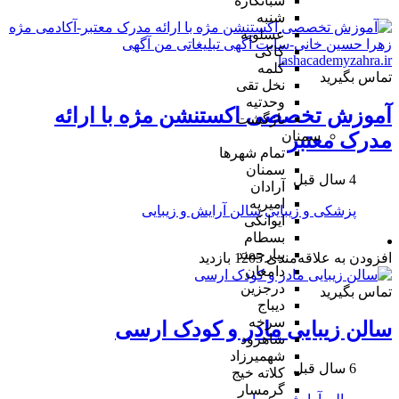
شبانکاره
شنبه
عسلویه
کاکی
کلمه
تماس بگیرید
نخل تقی
وحدتیه
آموزش تخصصی اکستنشن مژه با ارائه
بازگشت
سمنان
مدرک معتبر
تمام شهر‌ها
سمنان
4 سال قبل
آرادان
امیریه
پزشکی و زیبایی
سالن آرایش و زیبایی
ایوانکی
بسطام
بیارجمند
افزودن به علاقه‌مندی
1205 بازدید
دامغان
درجزین
تماس بگیرید
دیباج
سرخه
سالن زیبایی مادر و کودک ارسی
شاهرود
شهمیرزاد
6 سال قبل
کلاته خیج
گرمسار