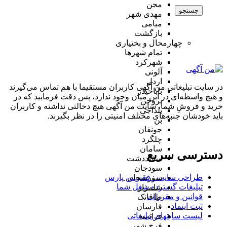
مجن
جستجو
مهدی شهر
میامی
بازگشت
چهارمحال و بختیاری
تمام شهر‌ها
شهرکرد
آلونی
اردل
در سایت تبلیغاتی من آگهی کاربران مستقیما با هم تماس می‌گیرند
باباحیدر
و هیچ واسطه‌ای در این میان وجود ندارد، پس دقت فرمایید که در
بروجن
خرید و فروشِ شما، سایت من آگهی هیچ دخالتی نداشته و کاربران
بلداجی
باید خودشان جنبه‌های مختلف امنیتی را در نظر بگیرند.
بن
جونقان
چلگرد
سامان
دسترسی سریع
سفیددشت
سودجان
طراحی سایت :‌ ققنوس پارس
سورشجان
تبلیغات گسترده شغل شما
شلمزار
قوانین و مقررات
طاقانک
ثبت اینماد
فارسان
لیست سایتهای تبلیغاتی
فرادبنه
فرخ شهر