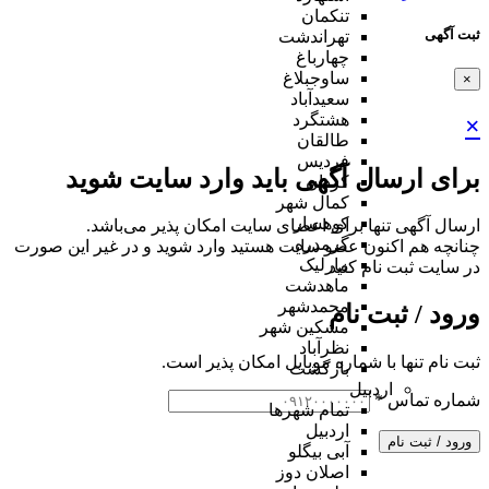
تنکمان
ثبت آگهی
تهراندشت
چهارباغ
ساوجبلاغ
×
سعیدآباد
هشتگرد
×
طالقان
فردیس
برای ارسال آگهی باید وارد سایت شوید
کردان
کمال شهر
کوهسار
ارسال آگهی تنها برای اعضای سایت امکان پذیر می‌باشد.
گرمدره
چنانچه هم‌ اکنون عضو سایت هستید وارد شوید و در غیر این صورت
مارلیک
در سایت ثبت نام کنید
ماهدشت
محمدشهر
ورود / ثبت نام
مشکین شهر
نظرآباد
ثبت نام تنها با شماره موبایل امکان پذیر است.
بازگشت
اردبیل
شماره تماس
*
تمام شهر‌ها
اردبیل
ورود / ثبت نام
آبی بیگلو
اصلان دوز