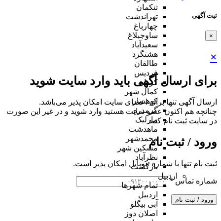
تنکمان
ثبت آگهی
تهراندشت
چهارباغ
ساوجبلاغ
×
سعیدآباد
هشتگرد
×
طالقان
فردیس
برای ارسال آگهی باید وارد سایت شوید
کردان
کمال شهر
کوهسار
ارسال آگهی تنها برای اعضای سایت امکان پذیر می‌باشد.
گرمدره
چنانچه هم‌ اکنون عضو سایت هستید وارد شوید و در غیر این صورت
مارلیک
در سایت ثبت نام کنید
ماهدشت
محمدشهر
ورود / ثبت نام
مشکین شهر
نظرآباد
ثبت نام تنها با شماره موبایل امکان پذیر است.
بازگشت
اردبیل
شماره تماس
*
تمام شهر‌ها
اردبیل
ورود / ثبت نام
آبی بیگلو
اصلان دوز