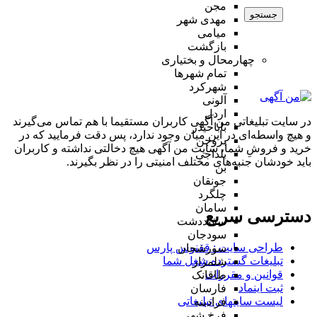
مجن
جستجو
مهدی شهر
میامی
بازگشت
چهارمحال و بختیاری
تمام شهر‌ها
شهرکرد
آلونی
اردل
در سایت تبلیغاتی من آگهی کاربران مستقیما با هم تماس می‌گیرند
باباحیدر
و هیچ واسطه‌ای در این میان وجود ندارد، پس دقت فرمایید که در
بروجن
خرید و فروشِ شما، سایت من آگهی هیچ دخالتی نداشته و کاربران
بلداجی
باید خودشان جنبه‌های مختلف امنیتی را در نظر بگیرند.
بن
جونقان
چلگرد
سامان
دسترسی سریع
سفیددشت
سودجان
طراحی سایت :‌ ققنوس پارس
سورشجان
تبلیغات گسترده شغل شما
شلمزار
قوانین و مقررات
طاقانک
ثبت اینماد
فارسان
لیست سایتهای تبلیغاتی
فرادبنه
فرخ شهر