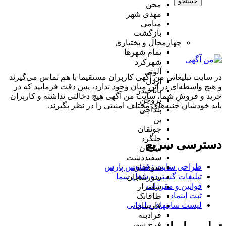
جستجو
مجن
مهدی شهر
میامی
بازگشت
چهارمحال و بختیاری
تمام شهر‌ها
شهرکرد
آلونی
در سایت تبلیغاتی من آگهی کاربران مستقیما با هم تماس می‌گیرند
اردل
و هیچ واسطه‌ای در این میان وجود ندارد، پس دقت فرمایید که در
باباحیدر
خرید و فروشِ شما، سایت من آگهی هیچ دخالتی نداشته و کاربران
بروجن
باید خودشان جنبه‌های مختلف امنیتی را در نظر بگیرند.
بلداجی
بن
جونقان
چلگرد
دسترسی سریع
سامان
سفیددشت
طراحی سایت :‌ ققنوس پارس
سودجان
تبلیغات گسترده شغل شما
سورشجان
قوانین و مقررات
شلمزار
ثبت اینماد
طاقانک
لیست سایتهای تبلیغاتی
فارسان
فرادبنه
فرخ شهر