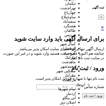
تنکمان
ثبت آگهی
تهراندشت
چهارباغ
ساوجبلاغ
×
سعیدآباد
هشتگرد
×
طالقان
فردیس
برای ارسال آگهی باید وارد سایت شوید
کردان
کمال شهر
کوهسار
ارسال آگهی تنها برای اعضای سایت امکان پذیر می‌باشد.
گرمدره
چنانچه هم‌ اکنون عضو سایت هستید وارد شوید و در غیر این صورت
مارلیک
در سایت ثبت نام کنید
ماهدشت
محمدشهر
ورود / ثبت نام
مشکین شهر
نظرآباد
ثبت نام تنها با شماره موبایل امکان پذیر است.
بازگشت
اردبیل
شماره تماس
*
تمام شهر‌ها
اردبیل
ورود / ثبت نام
آبی بیگلو
اصلان دوز