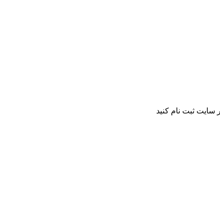
 سایت ثبت نام کنید