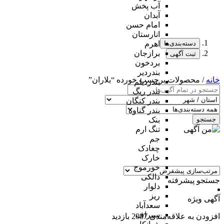
آب پخش
آبدان
امام حسن
انارستان
دسته‌بندی‌ها
اهرم
برازجان
ثبت آگهی
بردخون
بندردیر
خانه
/ محصولات برچسب خورده “بلاران”
بندردیلم
بندر ریگ
بندر کنگان
بندر گناوه
جستجو
بنک
تنگ ارم
جم
چغادک
خارک
خورموج
دالکی
جستجو پیشرفته
دلوار
ریز
آگهی ویژه
سعدآباد
سیراف
افزودن به علاقه‌مندی
2087 بازدید