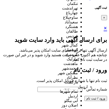
تنکمان
ثبت آگهی
تهراندشت
چهارباغ
ساوجبلاغ
×
سعیدآباد
هشتگرد
×
طالقان
فردیس
برای ارسال آگهی باید وارد سایت شوید
کردان
کمال شهر
کوهسار
ارسال آگهی تنها برای اعضای سایت امکان پذیر می‌باشد.
گرمدره
چنانچه هم‌ اکنون عضو سایت هستید وارد شوید و در غیر این صورت
مارلیک
در سایت ثبت نام کنید
ماهدشت
محمدشهر
ورود / ثبت نام
مشکین شهر
نظرآباد
ثبت نام تنها با شماره موبایل امکان پذیر است.
بازگشت
اردبیل
شماره تماس
*
تمام شهر‌ها
اردبیل
ورود / ثبت نام
آبی بیگلو
اصلان دوز