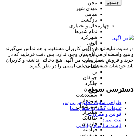
مجن
جستجو
مهدی شهر
میامی
بازگشت
چهارمحال و بختیاری
تمام شهر‌ها
شهرکرد
آلونی
در سایت تبلیغاتی من آگهی کاربران مستقیما با هم تماس می‌گیرند
اردل
و هیچ واسطه‌ای در این میان وجود ندارد، پس دقت فرمایید که در
باباحیدر
خرید و فروشِ شما، سایت من آگهی هیچ دخالتی نداشته و کاربران
بروجن
باید خودشان جنبه‌های مختلف امنیتی را در نظر بگیرند.
بلداجی
بن
جونقان
چلگرد
دسترسی سریع
سامان
سفیددشت
سودجان
طراحی سایت :‌ ققنوس پارس
سورشجان
تبلیغات گسترده شغل شما
شلمزار
قوانین و مقررات
طاقانک
ثبت اینماد
فارسان
لیست سایتهای تبلیغاتی
فرادبنه
فرخ شهر