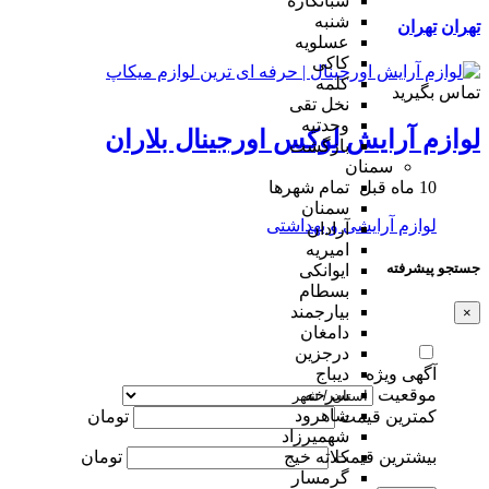
شبانکاره
شنبه
تهران
تهران
عسلویه
کاکی
کلمه
تماس بگیرید
نخل تقی
وحدتیه
لوازم آرایش لوکس اورجینال بلاران
بازگشت
سمنان
10 ماه قبل
تمام شهر‌ها
سمنان
لوازم آرایشی و بهداشتی
آرادان
امیریه
جستجو پیشرفته
ایوانکی
بسطام
بیارجمند
×
دامغان
درجزین
آگهی ویژه
دیباج
موقعیت
سرخه
شاهرود
کمترین قیمت
تومان
شهمیرزاد
بیشترین قیمت
تومان
کلاته خیج
گرمسار