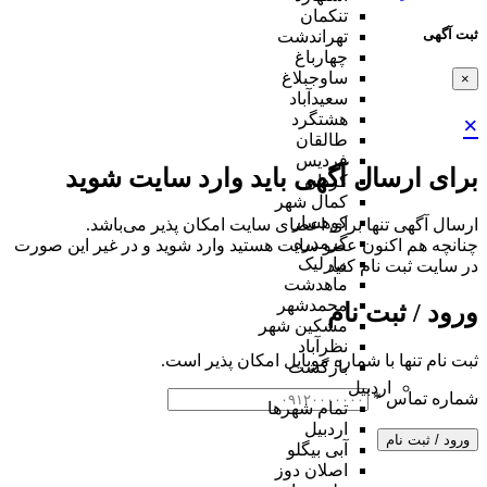
تنکمان
ثبت آگهی
تهراندشت
چهارباغ
ساوجبلاغ
×
سعیدآباد
هشتگرد
×
طالقان
فردیس
برای ارسال آگهی باید وارد سایت شوید
کردان
کمال شهر
کوهسار
ارسال آگهی تنها برای اعضای سایت امکان پذیر می‌باشد.
گرمدره
چنانچه هم‌ اکنون عضو سایت هستید وارد شوید و در غیر این صورت
مارلیک
در سایت ثبت نام کنید
ماهدشت
محمدشهر
ورود / ثبت نام
مشکین شهر
نظرآباد
ثبت نام تنها با شماره موبایل امکان پذیر است.
بازگشت
اردبیل
شماره تماس
*
تمام شهر‌ها
اردبیل
ورود / ثبت نام
آبی بیگلو
اصلان دوز