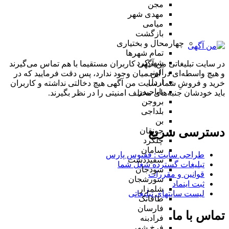
مجن
مهدی شهر
میامی
بازگشت
چهارمحال و بختیاری
تمام شهر‌ها
شهرکرد
در سایت تبلیغاتی من آگهی کاربران مستقیما با هم تماس می‌گیرند
آلونی
و هیچ واسطه‌ای در این میان وجود ندارد، پس دقت فرمایید که در
اردل
خرید و فروشِ شما، سایت من آگهی هیچ دخالتی نداشته و کاربران
باباحیدر
باید خودشان جنبه‌های مختلف امنیتی را در نظر بگیرند.
بروجن
بلداجی
بن
دسترسی سریع
جونقان
چلگرد
سامان
طراحی سایت :‌ ققنوس پارس
سفیددشت
تبلیغات گسترده شغل شما
سودجان
قوانین و مقررات
سورشجان
ثبت اینماد
شلمزار
لیست سایتهای تبلیغاتی
طاقانک
فارسان
تماس با ما
فرادبنه
فرخ شهر