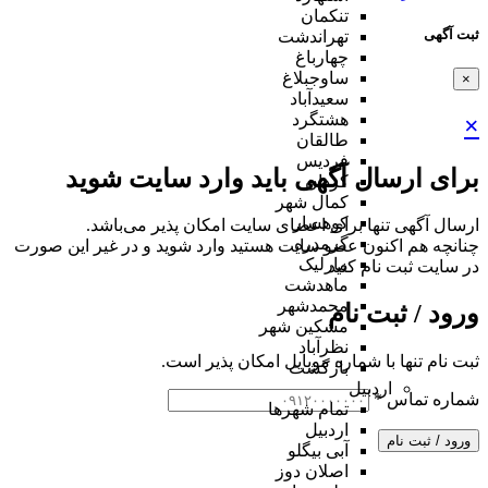
تنکمان
ثبت آگهی
تهراندشت
چهارباغ
ساوجبلاغ
×
سعیدآباد
هشتگرد
×
طالقان
فردیس
برای ارسال آگهی باید وارد سایت شوید
کردان
کمال شهر
کوهسار
ارسال آگهی تنها برای اعضای سایت امکان پذیر می‌باشد.
گرمدره
چنانچه هم‌ اکنون عضو سایت هستید وارد شوید و در غیر این صورت
مارلیک
در سایت ثبت نام کنید
ماهدشت
محمدشهر
ورود / ثبت نام
مشکین شهر
نظرآباد
ثبت نام تنها با شماره موبایل امکان پذیر است.
بازگشت
اردبیل
شماره تماس
*
تمام شهر‌ها
اردبیل
ورود / ثبت نام
آبی بیگلو
اصلان دوز