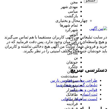
جستجو
مجن
مهدی شهر
میامی
بازگشت
چهارمحال و بختیاری
تمام شهر‌ها
شهرکرد
آلونی
در سایت تبلیغاتی من آگهی کاربران مستقیما با هم تماس می‌گیرند
اردل
و هیچ واسطه‌ای در این میان وجود ندارد، پس دقت فرمایید که در
باباحیدر
خرید و فروشِ شما، سایت من آگهی هیچ دخالتی نداشته و کاربران
بروجن
باید خودشان جنبه‌های مختلف امنیتی را در نظر بگیرند.
بلداجی
بن
جونقان
چلگرد
دسترسی سریع
سامان
سفیددشت
طراحی سایت :‌ ققنوس پارس
سودجان
تبلیغات گسترده شغل شما
سورشجان
قوانین و مقررات
شلمزار
ثبت اینماد
طاقانک
لیست سایتهای تبلیغاتی
فارسان
فرادبنه
فرخ شهر