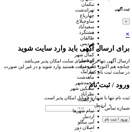
تنکمان
ثبت آگهی
تهراندشت
چهارباغ
ساوجبلاغ
×
سعیدآباد
هشتگرد
×
طالقان
فردیس
برای ارسال آگهی باید وارد سایت شوید
کردان
کمال شهر
کوهسار
ارسال آگهی تنها برای اعضای سایت امکان پذیر می‌باشد.
گرمدره
چنانچه هم‌ اکنون عضو سایت هستید وارد شوید و در غیر این صورت
مارلیک
در سایت ثبت نام کنید
ماهدشت
محمدشهر
ورود / ثبت نام
مشکین شهر
نظرآباد
ثبت نام تنها با شماره موبایل امکان پذیر است.
بازگشت
اردبیل
شماره تماس
*
تمام شهر‌ها
اردبیل
ورود / ثبت نام
آبی بیگلو
اصلان دوز