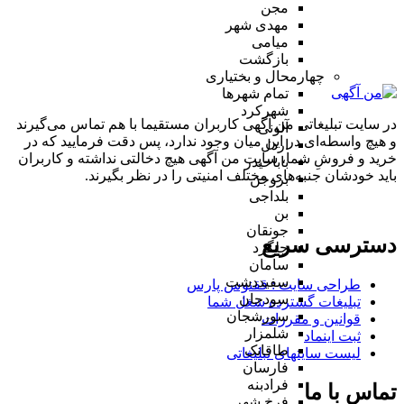
مجن
مهدی شهر
میامی
بازگشت
چهارمحال و بختیاری
تمام شهر‌ها
شهرکرد
در سایت تبلیغاتی من آگهی کاربران مستقیما با هم تماس می‌گیرند
آلونی
و هیچ واسطه‌ای در این میان وجود ندارد، پس دقت فرمایید که در
اردل
خرید و فروشِ شما، سایت من آگهی هیچ دخالتی نداشته و کاربران
باباحیدر
باید خودشان جنبه‌های مختلف امنیتی را در نظر بگیرند.
بروجن
بلداجی
بن
جونقان
دسترسی سریع
چلگرد
سامان
سفیددشت
طراحی سایت :‌ ققنوس پارس
سودجان
تبلیغات گسترده شغل شما
سورشجان
قوانین و مقررات
شلمزار
ثبت اینماد
طاقانک
لیست سایتهای تبلیغاتی
فارسان
فرادبنه
تماس با ما
فرخ شهر