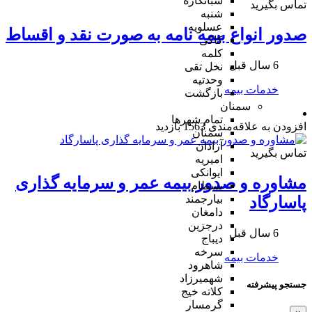
شبانکاره
تماس بگیرید
شنبه
عسلویه
صدور انواع بیمه نامه به صورت نقد و اقساط
کاکی
کلمه
6 سال قبل
نخل تقی
وحدتیه
خدمات بیمه
بازگشت
سمنان
تمام شهر‌ها
افزودن به علاقه‌مندی
1563 بازدید
سمنان
آرادان
تماس بگیرید
امیریه
ایوانکی
مشاوره و صدور بیمه عمر و سرمایه گذاری
بسطام
بیارجمند
پاسارگاد
دامغان
درجزین
6 سال قبل
دیباج
سرخه
خدمات بیمه
شاهرود
شهمیرزاد
جستجو پیشرفته
کلاته خیج
گرمسار