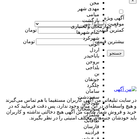
×
مجن
مهدی شهر
میامی
آگهی ویژه
بازگشت
موقعیت
چهارمحال و بختیاری
کمترین قیمت
تومان
تمام شهر‌ها
شهرکرد
بیشترین قیمت
تومان
آلونی
اردل
جستجو
باباحیدر
بروجن
بلداجی
بن
جونقان
چلگرد
سامان
سفیددشت
در سایت تبلیغاتی من آگهی کاربران مستقیما با هم تماس می‌گیرند
سودجان
و هیچ واسطه‌ای در این میان وجود ندارد، پس دقت فرمایید که در
سورشجان
خرید و فروشِ شما، سایت من آگهی هیچ دخالتی نداشته و کاربران
شلمزار
باید خودشان جنبه‌های مختلف امنیتی را در نظر بگیرند.
طاقانک
فارسان
فرادبنه
فرخ شهر