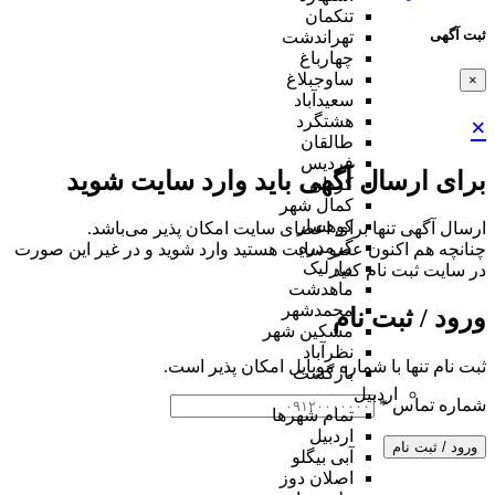
تنکمان
ثبت آگهی
تهراندشت
چهارباغ
ساوجبلاغ
×
سعیدآباد
هشتگرد
×
طالقان
فردیس
برای ارسال آگهی باید وارد سایت شوید
کردان
کمال شهر
کوهسار
ارسال آگهی تنها برای اعضای سایت امکان پذیر می‌باشد.
گرمدره
چنانچه هم‌ اکنون عضو سایت هستید وارد شوید و در غیر این صورت
مارلیک
در سایت ثبت نام کنید
ماهدشت
محمدشهر
ورود / ثبت نام
مشکین شهر
نظرآباد
ثبت نام تنها با شماره موبایل امکان پذیر است.
بازگشت
اردبیل
شماره تماس
*
تمام شهر‌ها
اردبیل
ورود / ثبت نام
آبی بیگلو
اصلان دوز