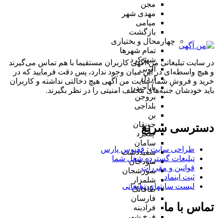
مجن
مهدی شهر
میامی
بازگشت
چهارمحال و بختیاری
تمام شهر‌ها
شهرکرد
در سایت تبلیغاتی من آگهی کاربران مستقیما با هم تماس می‌گیرند
آلونی
و هیچ واسطه‌ای در این میان وجود ندارد، پس دقت فرمایید که در
اردل
خرید و فروشِ شما، سایت من آگهی هیچ دخالتی نداشته و کاربران
باباحیدر
باید خودشان جنبه‌های مختلف امنیتی را در نظر بگیرند.
بروجن
بلداجی
بن
جونقان
دسترسی سریع
چلگرد
سامان
طراحی سایت :‌ ققنوس پارس
سفیددشت
تبلیغات گسترده شغل شما
سودجان
قوانین و مقررات
سورشجان
ثبت اینماد
شلمزار
لیست سایتهای تبلیغاتی
طاقانک
فارسان
تماس با ما
فرادبنه
فرخ شهر