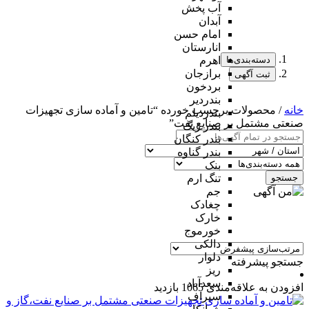
آب پخش
آبدان
امام حسن
انارستان
دسته‌بندی‌ها
اهرم
برازجان
ثبت آگهی
بردخون
بندردیر
خانه
/ محصولات برچسب خورده “تامین و آماده سازی تجهیزات
بندردیلم
صنعتی مشتمل بر صنایع نفت”
بندر ریگ
بندر کنگان
بندر گناوه
بنک
جستجو
تنگ ارم
جم
چغادک
خارک
خورموج
دالکی
دلوار
جستجو پیشرفته
ریز
سعدآباد
افزودن به علاقه‌مندی
1065 بازدید
سیراف