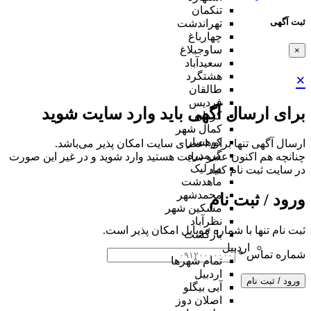
تنکمان
ثبت آگهی
تهراندشت
چهارباغ
ساوجبلاغ
×
سعیدآباد
هشتگرد
×
طالقان
فردیس
برای ارسال آگهی باید وارد سایت شوید
کردان
کمال شهر
کوهسار
ارسال آگهی تنها برای اعضای سایت امکان پذیر می‌باشد.
گرمدره
چنانچه هم‌ اکنون عضو سایت هستید وارد شوید و در غیر این صورت
مارلیک
در سایت ثبت نام کنید
ماهدشت
محمدشهر
ورود / ثبت نام
مشکین شهر
نظرآباد
ثبت نام تنها با شماره موبایل امکان پذیر است.
بازگشت
اردبیل
شماره تماس
*
تمام شهر‌ها
اردبیل
ورود / ثبت نام
آبی بیگلو
اصلان دوز