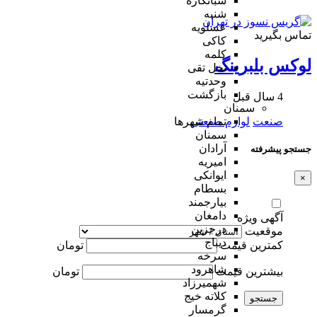
شبانکاره
شنبه
عسلویه
تماس بگیرید
کاکی
کلمه
لوکس بلبرینگ
نخل تقی
وحدتیه
بازگشت
4 سال قبل
سمنان
صنعت
لوازم صنعتی
تمام شهر‌ها
سمنان
آرادان
جستجو پیشرفته
امیریه
ایوانکی
×
بسطام
بیارجمند
دامغان
آگهی ویژه
درجزین
موقعیت
دیباج
کمترین قیمت
تومان
سرخه
شاهرود
بیشترین قیمت
تومان
شهمیرزاد
کلاته خیج
جستجو
گرمسار