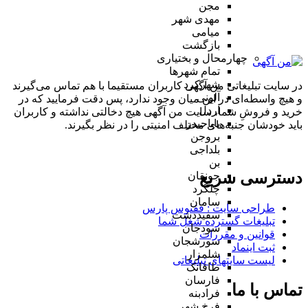
مجن
مهدی شهر
میامی
بازگشت
چهارمحال و بختیاری
تمام شهر‌ها
شهرکرد
در سایت تبلیغاتی من آگهی کاربران مستقیما با هم تماس می‌گیرند
آلونی
و هیچ واسطه‌ای در این میان وجود ندارد، پس دقت فرمایید که در
اردل
خرید و فروشِ شما، سایت من آگهی هیچ دخالتی نداشته و کاربران
باباحیدر
باید خودشان جنبه‌های مختلف امنیتی را در نظر بگیرند.
بروجن
بلداجی
بن
دسترسی سریع
جونقان
چلگرد
سامان
طراحی سایت :‌ ققنوس پارس
سفیددشت
تبلیغات گسترده شغل شما
سودجان
قوانین و مقررات
سورشجان
ثبت اینماد
شلمزار
لیست سایتهای تبلیغاتی
طاقانک
فارسان
تماس با ما
فرادبنه
فرخ شهر