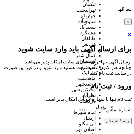
تنکمان
ثبت آگهی
تهراندشت
چهارباغ
ساوجبلاغ
×
سعیدآباد
هشتگرد
×
طالقان
فردیس
برای ارسال آگهی باید وارد سایت شوید
کردان
کمال شهر
کوهسار
ارسال آگهی تنها برای اعضای سایت امکان پذیر می‌باشد.
گرمدره
چنانچه هم‌ اکنون عضو سایت هستید وارد شوید و در غیر این صورت
مارلیک
در سایت ثبت نام کنید
ماهدشت
محمدشهر
ورود / ثبت نام
مشکین شهر
نظرآباد
ثبت نام تنها با شماره موبایل امکان پذیر است.
بازگشت
اردبیل
شماره تماس
*
تمام شهر‌ها
اردبیل
ورود / ثبت نام
آبی بیگلو
اصلان دوز