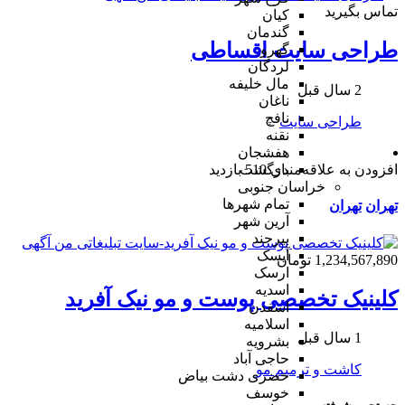
تماس بگیرید
کیان
گندمان
طراحی سایت اقساطی
گهرو
لردگان
مال خلیفه
2 سال قبل
ناغان
نافچ
طراحی سایت
نقنه
هفشجان
افزودن به علاقه‌مندی
510 بازدید
بازگشت
خراسان جنوبی
تمام شهر‌ها
تهران
تهران
آرین شهر
بیرجند
آیسک
1,234,567,890 تومان
ارسک
اسدیه
کلینیک تخصصی پوست و مو نیک آفرید
اسفدن
اسلامیه
1 سال قبل
بشرویه
حاجی آباد
کاشت و ترمیم مو
خضری دشت بیاض
خوسف