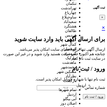
تنکمان
ثبت آگهی
تهراندشت
چهارباغ
ساوجبلاغ
×
سعیدآباد
هشتگرد
×
طالقان
فردیس
برای ارسال آگهی باید وارد سایت شوید
کردان
کمال شهر
کوهسار
ارسال آگهی تنها برای اعضای سایت امکان پذیر می‌باشد.
گرمدره
چنانچه هم‌ اکنون عضو سایت هستید وارد شوید و در غیر این صورت
مارلیک
در سایت ثبت نام کنید
ماهدشت
محمدشهر
ورود / ثبت نام
مشکین شهر
نظرآباد
ثبت نام تنها با شماره موبایل امکان پذیر است.
بازگشت
اردبیل
شماره تماس
*
تمام شهر‌ها
اردبیل
ورود / ثبت نام
آبی بیگلو
اصلان دوز