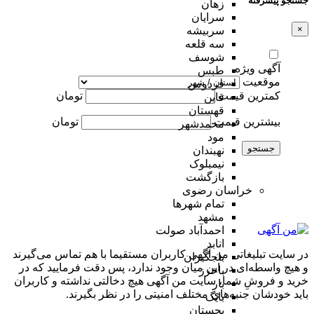
جستجو پیشرفته
زهان
سرایان
×
سربیشه
سه قلعه
شوسف
آگهی ویژه
طبس
موقعیت
فردوس
کمترین قیمت
تومان
قاین
قهستان
بیشترین قیمت
تومان
محمدشهر
مود
جستجو
نهبندان
نیمبلوک
بازگشت
خراسان رضوی
تمام شهر‌ها
مشهد
احمدآباد صولت
انابد
در سایت تبلیغاتی من آگهی کاربران مستقیما با هم تماس می‌گیرند
باجگیران
و هیچ واسطه‌ای در این میان وجود ندارد، پس دقت فرمایید که در
باخرز
خرید و فروشِ شما، سایت من آگهی هیچ دخالتی نداشته و کاربران
بار
باید خودشان جنبه‌های مختلف امنیتی را در نظر بگیرند.
بایگ
بجستان