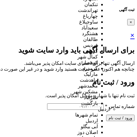
تنکمان
ثبت آگهی
تهراندشت
چهارباغ
ساوجبلاغ
×
سعیدآباد
هشتگرد
×
طالقان
فردیس
برای ارسال آگهی باید وارد سایت شوید
کردان
کمال شهر
کوهسار
ارسال آگهی تنها برای اعضای سایت امکان پذیر می‌باشد.
گرمدره
چنانچه هم‌ اکنون عضو سایت هستید وارد شوید و در غیر این صورت در
مارلیک
ماهدشت
ورود / ثبت نام
محمدشهر
مشکین شهر
ثبت نام تنها با شماره موبایل امکان پذیر است.
نظرآباد
بازگشت
شماره تماس
*
اردبیل
تمام شهر‌ها
ورود / ثبت نام
اردبیل
آبی بیگلو
اصلان دوز