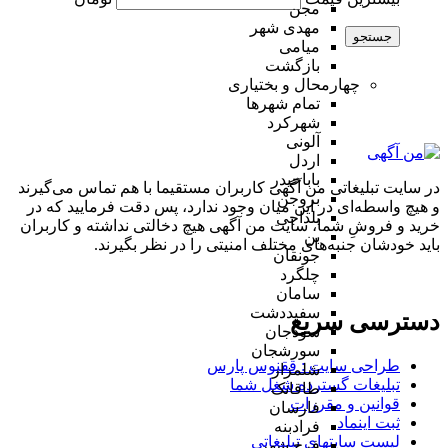
مجن
مهدی شهر
جستجو
میامی
بازگشت
چهارمحال و بختیاری
تمام شهر‌ها
شهرکرد
آلونی
اردل
باباحیدر
در سایت تبلیغاتی من آگهی کاربران مستقیما با هم تماس می‌گیرند
بروجن
و هیچ واسطه‌ای در این میان وجود ندارد، پس دقت فرمایید که در
بلداجی
خرید و فروشِ شما، سایت من آگهی هیچ دخالتی نداشته و کاربران
بن
باید خودشان جنبه‌های مختلف امنیتی را در نظر بگیرند.
جونقان
چلگرد
سامان
سفیددشت
دسترسی سریع
سودجان
سورشجان
طراحی سایت :‌ ققنوس پارس
شلمزار
تبلیغات گسترده شغل شما
طاقانک
قوانین و مقررات
فارسان
ثبت اینماد
فرادبنه
لیست سایتهای تبلیغاتی
فرخ شهر