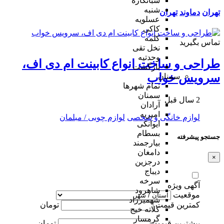
شبانکاره
شنبه
تهران
دماوند
تهران
عسلویه
کاکی
کلمه
تماس بگیرید
نخل تقی
وحدتیه
طراحی و ساخت انواع کابینت ام دی اف،
بازگشت
سرویس خواب
سمنان
تمام شهر‌ها
سمنان
2 سال قبل
آرادان
امیریه
لوازم خانگی و شخصی
لوازم چوبی / مبلمان
ایوانکی
بسطام
جستجو پیشرفته
بیارجمند
دامغان
×
درجزین
دیباج
سرخه
آگهی ویژه
شاهرود
موقعیت
شهمیرزاد
کمترین قیمت
تومان
کلاته خیج
گرمسار
بیشترین قیمت
تومان