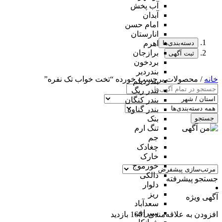
آب پخش
آبدان
امام حسن
انارستان
دسته‌بندی‌ها
اهرم
برازجان
ثبت آگهی
بردخون
بندردیر
خانه
/ محصولات برچسب خورده “تخت خواب تک نفره”
بندردیلم
بندر ریگ
بندر کنگان
بندر گناوه
جستجو
بنک
تنگ ارم
جم
چغادک
خارک
خورموج
دالکی
جستجو پیشرفته
دلوار
ریز
آگهی ویژه
سعدآباد
سیراف
افزودن به علاقه‌مندی
1661 بازدید