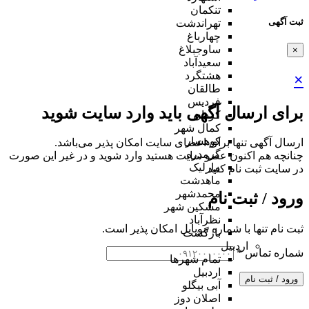
تنکمان
ثبت آگهی
تهراندشت
چهارباغ
ساوجبلاغ
×
سعیدآباد
هشتگرد
×
طالقان
فردیس
برای ارسال آگهی باید وارد سایت شوید
کردان
کمال شهر
کوهسار
ارسال آگهی تنها برای اعضای سایت امکان پذیر می‌باشد.
گرمدره
چنانچه هم‌ اکنون عضو سایت هستید وارد شوید و در غیر این صورت
مارلیک
در سایت ثبت نام کنید
ماهدشت
محمدشهر
ورود / ثبت نام
مشکین شهر
نظرآباد
ثبت نام تنها با شماره موبایل امکان پذیر است.
بازگشت
اردبیل
شماره تماس
*
تمام شهر‌ها
اردبیل
ورود / ثبت نام
آبی بیگلو
اصلان دوز