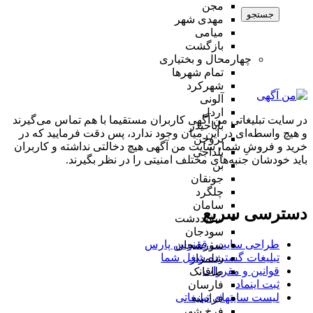
مجن
جستجو
مهدی شهر
میامی
بازگشت
چهارمحال و بختیاری
تمام شهر‌ها
شهرکرد
آلونی
اردل
در سایت تبلیغاتی من آگهی کاربران مستقیما با هم تماس می‌گیرند
باباحیدر
و هیچ واسطه‌ای در این میان وجود ندارد، پس دقت فرمایید که در
بروجن
خرید و فروشِ شما، سایت من آگهی هیچ دخالتی نداشته و کاربران
بلداجی
باید خودشان جنبه‌های مختلف امنیتی را در نظر بگیرند.
بن
جونقان
چلگرد
سامان
دسترسی سریع
سفیددشت
سودجان
طراحی سایت :‌ ققنوس پارس
سورشجان
تبلیغات گسترده شغل شما
شلمزار
قوانین و مقررات
طاقانک
ثبت اینماد
فارسان
لیست سایتهای تبلیغاتی
فرادبنه
فرخ شهر