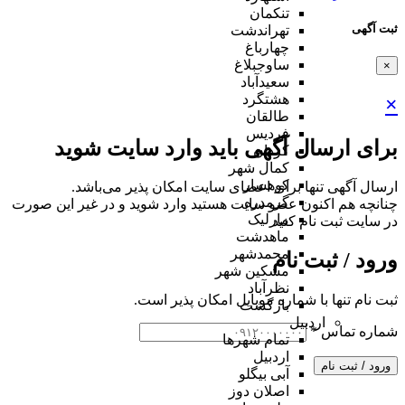
تنکمان
ثبت آگهی
تهراندشت
چهارباغ
ساوجبلاغ
×
سعیدآباد
هشتگرد
×
طالقان
فردیس
برای ارسال آگهی باید وارد سایت شوید
کردان
کمال شهر
کوهسار
ارسال آگهی تنها برای اعضای سایت امکان پذیر می‌باشد.
گرمدره
چنانچه هم‌ اکنون عضو سایت هستید وارد شوید و در غیر این صورت
مارلیک
در سایت ثبت نام کنید
ماهدشت
محمدشهر
ورود / ثبت نام
مشکین شهر
نظرآباد
ثبت نام تنها با شماره موبایل امکان پذیر است.
بازگشت
اردبیل
شماره تماس
*
تمام شهر‌ها
اردبیل
ورود / ثبت نام
آبی بیگلو
اصلان دوز