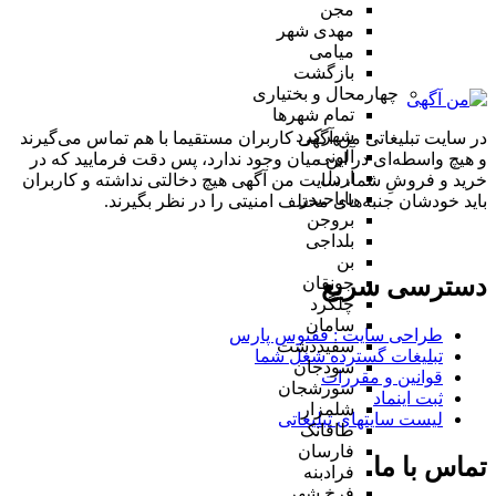
مجن
مهدی شهر
میامی
بازگشت
چهارمحال و بختیاری
تمام شهر‌ها
شهرکرد
در سایت تبلیغاتی من آگهی کاربران مستقیما با هم تماس می‌گیرند
آلونی
و هیچ واسطه‌ای در این میان وجود ندارد، پس دقت فرمایید که در
اردل
خرید و فروشِ شما، سایت من آگهی هیچ دخالتی نداشته و کاربران
باباحیدر
باید خودشان جنبه‌های مختلف امنیتی را در نظر بگیرند.
بروجن
بلداجی
بن
دسترسی سریع
جونقان
چلگرد
سامان
طراحی سایت :‌ ققنوس پارس
سفیددشت
تبلیغات گسترده شغل شما
سودجان
قوانین و مقررات
سورشجان
ثبت اینماد
شلمزار
لیست سایتهای تبلیغاتی
طاقانک
فارسان
تماس با ما
فرادبنه
فرخ شهر