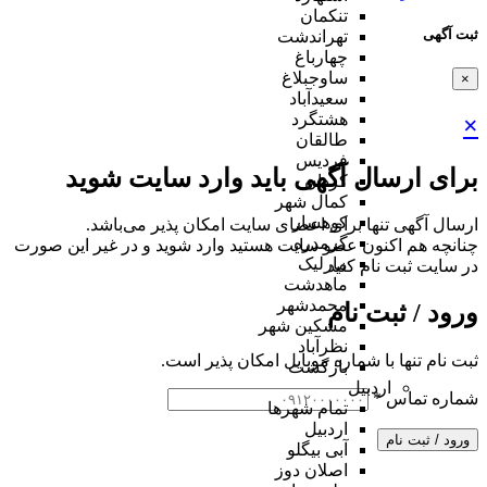
تنکمان
ثبت آگهی
تهراندشت
چهارباغ
ساوجبلاغ
×
سعیدآباد
هشتگرد
×
طالقان
فردیس
برای ارسال آگهی باید وارد سایت شوید
کردان
کمال شهر
کوهسار
ارسال آگهی تنها برای اعضای سایت امکان پذیر می‌باشد.
گرمدره
چنانچه هم‌ اکنون عضو سایت هستید وارد شوید و در غیر این صورت
مارلیک
در سایت ثبت نام کنید
ماهدشت
محمدشهر
ورود / ثبت نام
مشکین شهر
نظرآباد
ثبت نام تنها با شماره موبایل امکان پذیر است.
بازگشت
اردبیل
شماره تماس
*
تمام شهر‌ها
اردبیل
ورود / ثبت نام
آبی بیگلو
اصلان دوز