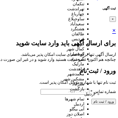
تنکمان
ثبت آگهی
تهراندشت
چهارباغ
ساوجبلاغ
×
سعیدآباد
هشتگرد
×
طالقان
فردیس
برای ارسال آگهی باید وارد سایت شوید
کردان
کمال شهر
کوهسار
ارسال آگهی تنها برای اعضای سایت امکان پذیر می‌باشد.
گرمدره
چنانچه هم‌ اکنون عضو سایت هستید وارد شوید و در غیر این صورت در
مارلیک
ماهدشت
ورود / ثبت نام
محمدشهر
مشکین شهر
ثبت نام تنها با شماره موبایل امکان پذیر است.
نظرآباد
بازگشت
شماره تماس
*
اردبیل
تمام شهر‌ها
ورود / ثبت نام
اردبیل
آبی بیگلو
اصلان دوز