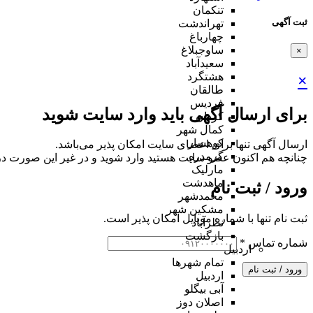
تنکمان
ثبت آگهی
تهراندشت
چهارباغ
ساوجبلاغ
×
سعیدآباد
هشتگرد
×
طالقان
فردیس
برای ارسال آگهی باید وارد سایت شوید
کردان
کمال شهر
کوهسار
ارسال آگهی تنها برای اعضای سایت امکان پذیر می‌باشد.
گرمدره
چنانچه هم‌ اکنون عضو سایت هستید وارد شوید و در غیر این صورت در
مارلیک
ماهدشت
ورود / ثبت نام
محمدشهر
مشکین شهر
ثبت نام تنها با شماره موبایل امکان پذیر است.
نظرآباد
بازگشت
شماره تماس
*
اردبیل
تمام شهر‌ها
ورود / ثبت نام
اردبیل
آبی بیگلو
اصلان دوز