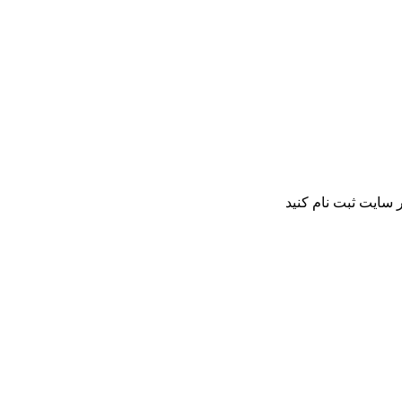
 سایت ثبت نام کنید