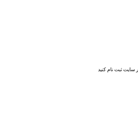
 سایت ثبت نام کنید