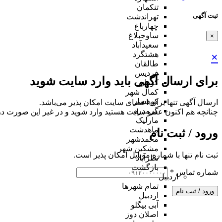
تنکمان
ثبت آگهی
تهراندشت
چهارباغ
ساوجبلاغ
×
سعیدآباد
هشتگرد
×
طالقان
فردیس
برای ارسال آگهی باید وارد سایت شوید
کردان
کمال شهر
کوهسار
ارسال آگهی تنها برای اعضای سایت امکان پذیر می‌باشد.
گرمدره
چنانچه هم‌ اکنون عضو سایت هستید وارد شوید و در غیر این صورت در
مارلیک
ماهدشت
ورود / ثبت نام
محمدشهر
مشکین شهر
ثبت نام تنها با شماره موبایل امکان پذیر است.
نظرآباد
بازگشت
شماره تماس
*
اردبیل
تمام شهر‌ها
ورود / ثبت نام
اردبیل
آبی بیگلو
اصلان دوز