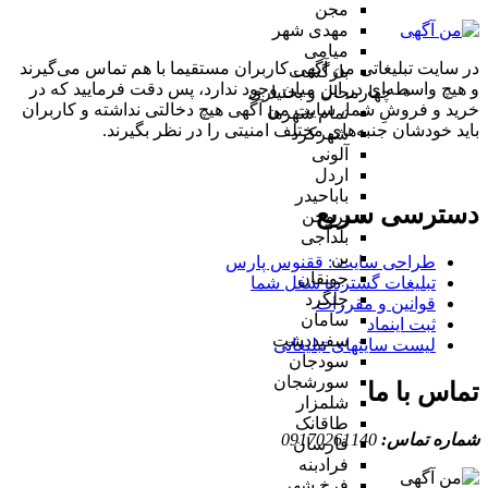
مجن
مهدی شهر
میامی
در سایت تبلیغاتی من آگهی کاربران مستقیما با هم تماس می‌گیرند
بازگشت
و هیچ واسطه‌ای در این میان وجود ندارد، پس دقت فرمایید که در
چهارمحال و بختیاری
خرید و فروشِ شما، سایت من آگهی هیچ دخالتی نداشته و کاربران
تمام شهر‌ها
باید خودشان جنبه‌های مختلف امنیتی را در نظر بگیرند.
شهرکرد
آلونی
اردل
باباحیدر
دسترسی سریع
بروجن
بلداجی
بن
طراحی سایت :‌ ققنوس پارس
جونقان
تبلیغات گسترده شغل شما
چلگرد
قوانین و مقررات
سامان
ثبت اینماد
سفیددشت
لیست سایتهای تبلیغاتی
سودجان
سورشجان
تماس با ما
شلمزار
طاقانک
شماره تماس:
09170261140
فارسان
فرادبنه
فرخ شهر