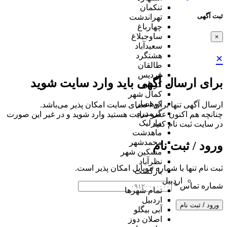
تنکمان
ثبت آگهی
تهراندشت
چهارباغ
ساوجبلاغ
×
سعیدآباد
هشتگرد
×
طالقان
فردیس
برای ارسال آگهی باید وارد سایت شوید
کردان
کمال شهر
کوهسار
ارسال آگهی تنها برای اعضای سایت امکان پذیر می‌باشد.
گرمدره
چنانچه هم‌ اکنون عضو سایت هستید وارد شوید و در غیر این صورت
مارلیک
در سایت ثبت نام کنید
ماهدشت
محمدشهر
ورود / ثبت نام
مشکین شهر
نظرآباد
ثبت نام تنها با شماره موبایل امکان پذیر است.
بازگشت
اردبیل
شماره تماس
*
تمام شهر‌ها
اردبیل
ورود / ثبت نام
آبی بیگلو
اصلان دوز