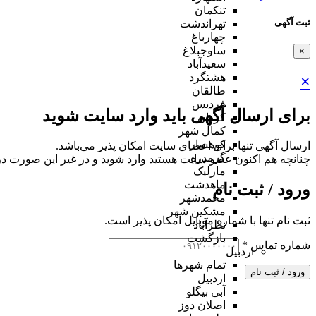
تنکمان
ثبت آگهی
تهراندشت
چهارباغ
ساوجبلاغ
×
سعیدآباد
هشتگرد
×
طالقان
فردیس
برای ارسال آگهی باید وارد سایت شوید
کردان
کمال شهر
کوهسار
ارسال آگهی تنها برای اعضای سایت امکان پذیر می‌باشد.
گرمدره
چنانچه هم‌ اکنون عضو سایت هستید وارد شوید و در غیر این صورت در
مارلیک
ماهدشت
ورود / ثبت نام
محمدشهر
مشکین شهر
ثبت نام تنها با شماره موبایل امکان پذیر است.
نظرآباد
بازگشت
شماره تماس
*
اردبیل
تمام شهر‌ها
ورود / ثبت نام
اردبیل
آبی بیگلو
اصلان دوز