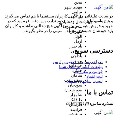
مجن
مهدی شهر
میامی
در سایت تبلیغاتی من آگهی کاربران مستقیما با هم تماس می‌گیرند
بازگشت
و هیچ واسطه‌ای در این میان وجود ندارد، پس دقت فرمایید که در
چهارمحال و بختیاری
خرید و فروشِ شما، سایت من آگهی هیچ دخالتی نداشته و کاربران
تمام شهر‌ها
باید خودشان جنبه‌های مختلف امنیتی را در نظر بگیرند.
شهرکرد
آلونی
اردل
باباحیدر
دسترسی سریع
بروجن
بلداجی
بن
طراحی سایت :‌ ققنوس پارس
جونقان
تبلیغات گسترده شغل شما
چلگرد
قوانین و مقررات
سامان
ثبت اینماد
سفیددشت
لیست سایتهای تبلیغاتی
سودجان
سورشجان
تماس با ما
شلمزار
طاقانک
شماره تماس:
09170261140
فارسان
فرادبنه
فرخ شهر