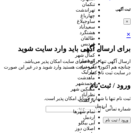
تنکمان
ثبت آگهی
تهراندشت
چهارباغ
ساوجبلاغ
×
سعیدآباد
هشتگرد
×
طالقان
فردیس
برای ارسال آگهی باید وارد سایت شوید
کردان
کمال شهر
کوهسار
ارسال آگهی تنها برای اعضای سایت امکان پذیر می‌باشد.
گرمدره
چنانچه هم‌ اکنون عضو سایت هستید وارد شوید و در غیر این صورت
مارلیک
در سایت ثبت نام کنید
ماهدشت
محمدشهر
ورود / ثبت نام
مشکین شهر
نظرآباد
ثبت نام تنها با شماره موبایل امکان پذیر است.
بازگشت
اردبیل
شماره تماس
*
تمام شهر‌ها
اردبیل
ورود / ثبت نام
آبی بیگلو
اصلان دوز