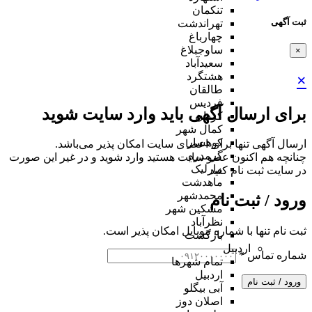
تنکمان
ثبت آگهی
تهراندشت
چهارباغ
ساوجبلاغ
×
سعیدآباد
هشتگرد
×
طالقان
فردیس
برای ارسال آگهی باید وارد سایت شوید
کردان
کمال شهر
کوهسار
ارسال آگهی تنها برای اعضای سایت امکان پذیر می‌باشد.
گرمدره
چنانچه هم‌ اکنون عضو سایت هستید وارد شوید و در غیر این صورت
مارلیک
در سایت ثبت نام کنید
ماهدشت
محمدشهر
ورود / ثبت نام
مشکین شهر
نظرآباد
ثبت نام تنها با شماره موبایل امکان پذیر است.
بازگشت
اردبیل
شماره تماس
*
تمام شهر‌ها
اردبیل
ورود / ثبت نام
آبی بیگلو
اصلان دوز