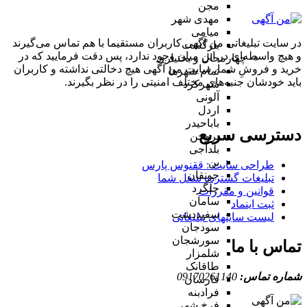
مجن
مهدی شهر
میامی
در سایت تبلیغاتی من آگهی کاربران مستقیما با هم تماس می‌گیرند
بازگشت
و هیچ واسطه‌ای در این میان وجود ندارد، پس دقت فرمایید که در
چهارمحال و بختیاری
خرید و فروشِ شما، سایت من آگهی هیچ دخالتی نداشته و کاربران
تمام شهر‌ها
باید خودشان جنبه‌های مختلف امنیتی را در نظر بگیرند.
شهرکرد
آلونی
اردل
باباحیدر
دسترسی سریع
بروجن
بلداجی
بن
طراحی سایت :‌ ققنوس پارس
جونقان
تبلیغات گسترده شغل شما
چلگرد
قوانین و مقررات
سامان
ثبت اینماد
سفیددشت
لیست سایتهای تبلیغاتی
سودجان
سورشجان
تماس با ما
شلمزار
طاقانک
شماره تماس:
09170261140
فارسان
فرادبنه
فرخ شهر