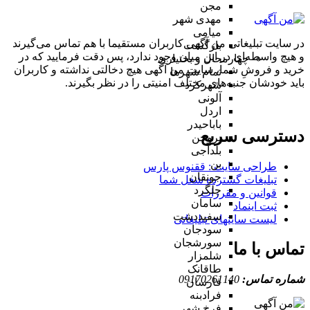
مجن
مهدی شهر
میامی
در سایت تبلیغاتی من آگهی کاربران مستقیما با هم تماس می‌گیرند
بازگشت
و هیچ واسطه‌ای در این میان وجود ندارد، پس دقت فرمایید که در
چهارمحال و بختیاری
خرید و فروشِ شما، سایت من آگهی هیچ دخالتی نداشته و کاربران
تمام شهر‌ها
باید خودشان جنبه‌های مختلف امنیتی را در نظر بگیرند.
شهرکرد
آلونی
اردل
باباحیدر
دسترسی سریع
بروجن
بلداجی
بن
طراحی سایت :‌ ققنوس پارس
جونقان
تبلیغات گسترده شغل شما
چلگرد
قوانین و مقررات
سامان
ثبت اینماد
سفیددشت
لیست سایتهای تبلیغاتی
سودجان
سورشجان
تماس با ما
شلمزار
طاقانک
شماره تماس:
09170261140
فارسان
فرادبنه
فرخ شهر