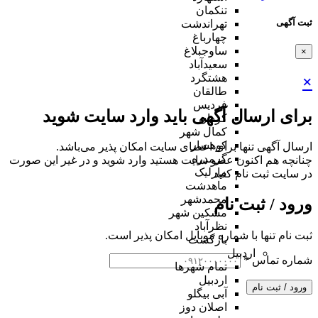
تنکمان
ثبت آگهی
تهراندشت
چهارباغ
ساوجبلاغ
×
سعیدآباد
هشتگرد
×
طالقان
فردیس
برای ارسال آگهی باید وارد سایت شوید
کردان
کمال شهر
کوهسار
ارسال آگهی تنها برای اعضای سایت امکان پذیر می‌باشد.
گرمدره
چنانچه هم‌ اکنون عضو سایت هستید وارد شوید و در غیر این صورت
مارلیک
در سایت ثبت نام کنید
ماهدشت
محمدشهر
ورود / ثبت نام
مشکین شهر
نظرآباد
ثبت نام تنها با شماره موبایل امکان پذیر است.
بازگشت
اردبیل
شماره تماس
*
تمام شهر‌ها
اردبیل
ورود / ثبت نام
آبی بیگلو
اصلان دوز