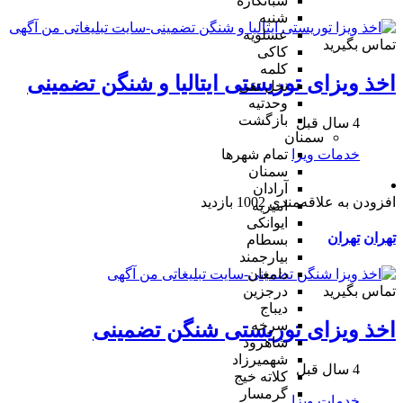
شبانکاره
شنبه
عسلویه
تماس بگیرید
کاکی
کلمه
اخذ ویزای توریستی ایتالیا و شنگن تضمینی
نخل تقی
وحدتیه
بازگشت
4 سال قبل
سمنان
خدمات ویزا
تمام شهر‌ها
سمنان
آرادان
افزودن به علاقه‌مندی
1002 بازدید
امیریه
ایوانکی
تهران
تهران
بسطام
بیارجمند
دامغان
تماس بگیرید
درجزین
دیباج
سرخه
اخذ ویزای توریستی شنگن تضمینی
شاهرود
شهمیرزاد
4 سال قبل
کلاته خیج
گرمسار
خدمات ویزا