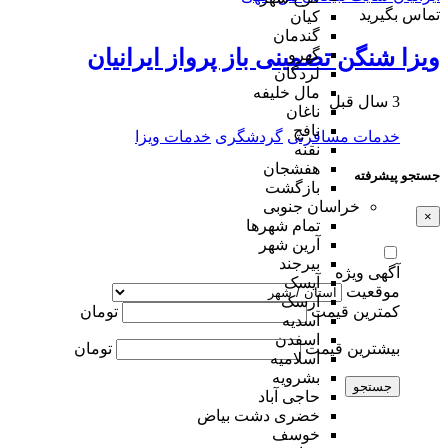
تماس بگیرید
کیان
گندمان
ویزا شنگن تضمینی باز پرواز ایرانیان
گهرو
لردگان
مال خلیفه
3 سال قبل
ناغان
نافچ
خدمات مسافرتی
گردشگری
خدمات ویزا
نقنه
هفشجان
جستجو پیشرفته
بازگشت
خراسان جنوبی
×
تمام شهر‌ها
آرین شهر
بیرجند
آگهی ویژه
آیسک
موقعیت
ارسک
کمترین قیمت
تومان
اسدیه
اسفدن
بیشترین قیمت
تومان
اسلامیه
بشرویه
جستجو
حاجی آباد
خضری دشت بیاض
خوسف