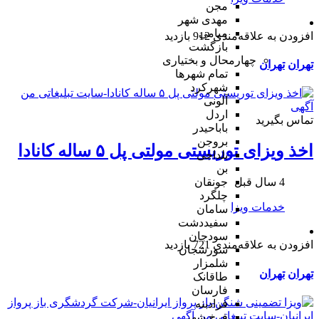
مجن
مهدی شهر
میامی
افزودن به علاقه‌مندی
912 بازدید
بازگشت
چهارمحال و بختیاری
تهران
تهران
تمام شهر‌ها
شهرکرد
آلونی
اردل
تماس بگیرید
باباحیدر
بروجن
اخذ ویزای توریستی مولتی پل ۵ ساله کانادا
بلداجی
بن
4 سال قبل
جونقان
چلگرد
خدمات ویزا
سامان
سفیددشت
سودجان
افزودن به علاقه‌مندی
721 بازدید
سورشجان
شلمزار
تهران
تهران
طاقانک
فارسان
فرادبنه
فرخ شهر