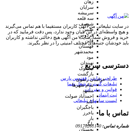
زهان
سرایان
سربیشه
سه قلعه
شوسف
در سایت تبلیغاتی من آگهی کاربران مستقیما با هم تماس می‌گیرند
طبس
و هیچ واسطه‌ای در این میان وجود ندارد، پس دقت فرمایید که در
فردوس
خرید و فروشِ شما، سایت من آگهی هیچ دخالتی نداشته و کاربران
قاین
باید خودشان جنبه‌های مختلف امنیتی را در نظر بگیرند.
قهستان
محمدشهر
مود
نهبندان
دسترسی سریع
نیمبلوک
بازگشت
طراحی سایت :‌ ققنوس پارس
خراسان رضوی
تبلیغات گسترده شغل شما
تمام شهر‌ها
قوانین و مقررات
مشهد
ثبت اینماد
احمدآباد صولت
لیست سایتهای تبلیغاتی
انابد
باجگیران
تماس با ما
باخرز
بار
بایگ
شماره تماس:
09170261140
بجستان