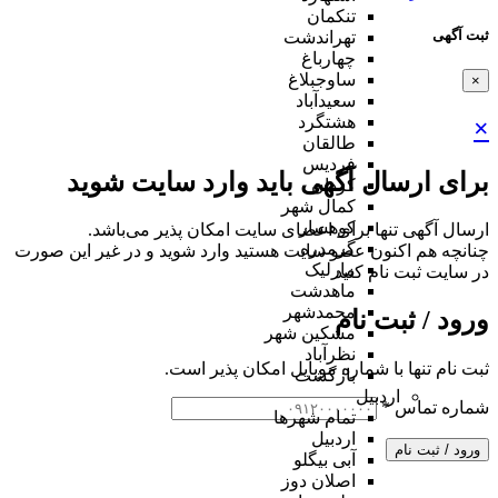
تنکمان
ثبت آگهی
تهراندشت
چهارباغ
ساوجبلاغ
×
سعیدآباد
هشتگرد
×
طالقان
فردیس
برای ارسال آگهی باید وارد سایت شوید
کردان
کمال شهر
کوهسار
ارسال آگهی تنها برای اعضای سایت امکان پذیر می‌باشد.
گرمدره
چنانچه هم‌ اکنون عضو سایت هستید وارد شوید و در غیر این صورت
مارلیک
در سایت ثبت نام کنید
ماهدشت
محمدشهر
ورود / ثبت نام
مشکین شهر
نظرآباد
ثبت نام تنها با شماره موبایل امکان پذیر است.
بازگشت
اردبیل
شماره تماس
*
تمام شهر‌ها
اردبیل
ورود / ثبت نام
آبی بیگلو
اصلان دوز