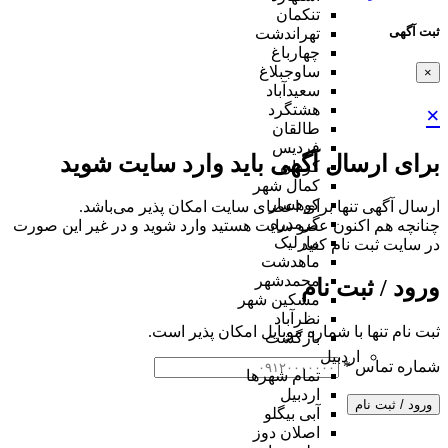
تنکمان
ثبت آگهی
تهراندشت
چهارباغ
ساوجبلاغ
×
سعیدآباد
هشتگرد
×
طالقان
فردیس
برای ارسال آگهی باید وارد سایت شوید
کردان
کمال شهر
کوهسار
ارسال آگهی تنها برای اعضای سایت امکان پذیر می‌باشد.
گرمدره
چنانچه هم‌ اکنون عضو سایت هستید وارد شوید و در غیر این صورت
مارلیک
در سایت ثبت نام کنید
ماهدشت
محمدشهر
ورود / ثبت نام
مشکین شهر
نظرآباد
ثبت نام تنها با شماره موبایل امکان پذیر است.
بازگشت
اردبیل
شماره تماس
*
تمام شهر‌ها
اردبیل
ورود / ثبت نام
آبی بیگلو
اصلان دوز