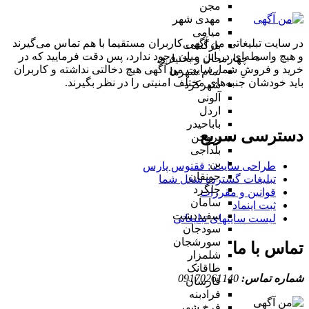
مجن
مهدی شهر
میامی
در سایت تبلیغاتی من آگهی کاربران مستقیما با هم تماس می‌گیرند
بازگشت
و هیچ واسطه‌ای در این میان وجود ندارد، پس دقت فرمایید که در
چهارمحال و بختیاری
خرید و فروشِ شما، سایت من آگهی هیچ دخالتی نداشته و کاربران
تمام شهر‌ها
باید خودشان جنبه‌های مختلف امنیتی را در نظر بگیرند.
شهرکرد
آلونی
اردل
باباحیدر
دسترسی سریع
بروجن
بلداجی
بن
طراحی سایت :‌ ققنوس پارس
جونقان
تبلیغات گسترده شغل شما
چلگرد
قوانین و مقررات
سامان
ثبت اینماد
سفیددشت
لیست سایتهای تبلیغاتی
سودجان
سورشجان
تماس با ما
شلمزار
طاقانک
شماره تماس:
09170261140
فارسان
فرادبنه
فرخ شهر