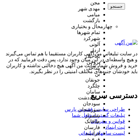
مجن
جستجو
مهدی شهر
میامی
بازگشت
چهارمحال و بختیاری
تمام شهر‌ها
شهرکرد
آلونی
اردل
در سایت تبلیغاتی من آگهی کاربران مستقیما با هم تماس می‌گیرند
باباحیدر
و هیچ واسطه‌ای در این میان وجود ندارد، پس دقت فرمایید که در
بروجن
خرید و فروشِ شما، سایت من آگهی هیچ دخالتی نداشته و کاربران
بلداجی
باید خودشان جنبه‌های مختلف امنیتی را در نظر بگیرند.
بن
جونقان
چلگرد
سامان
دسترسی سریع
سفیددشت
سودجان
طراحی سایت :‌ ققنوس پارس
سورشجان
تبلیغات گسترده شغل شما
شلمزار
قوانین و مقررات
طاقانک
ثبت اینماد
فارسان
لیست سایتهای تبلیغاتی
فرادبنه
فرخ شهر