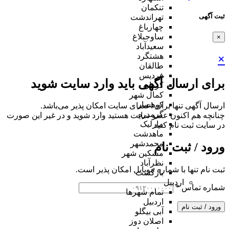
تنکمان
ثبت آگهی
تهراندشت
چهارباغ
ساوجبلاغ
×
سعیدآباد
هشتگرد
×
طالقان
فردیس
برای ارسال آگهی باید وارد سایت شوید
کردان
کمال شهر
کوهسار
ارسال آگهی تنها برای اعضای سایت امکان پذیر می‌باشد.
گرمدره
چنانچه هم‌ اکنون عضو سایت هستید وارد شوید و در غیر این صورت
مارلیک
در سایت ثبت نام کنید
ماهدشت
محمدشهر
ورود / ثبت نام
مشکین شهر
نظرآباد
ثبت نام تنها با شماره موبایل امکان پذیر است.
بازگشت
اردبیل
شماره تماس
*
تمام شهر‌ها
اردبیل
ورود / ثبت نام
آبی بیگلو
اصلان دوز