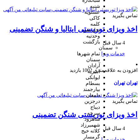
شبانکاره
شنبه
عسلویه
تماس بگیرید
کاکی
کلمه
اخذ ویزای توریستی ایتالیا و شنگن تضمینی
نخل تقی
وحدتیه
بازگشت
4 سال قبل
سمنان
خدمات ویزا
تمام شهر‌ها
سمنان
آرادان
افزودن به علاقه‌مندی
1002 بازدید
امیریه
ایوانکی
تهران
تهران
بسطام
بیارجمند
دامغان
تماس بگیرید
درجزین
دیباج
سرخه
اخذ ویزای توریستی شنگن تضمینی
شاهرود
شهمیرزاد
4 سال قبل
کلاته خیج
گرمسار
خدمات ویزا