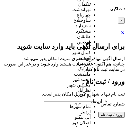
تنکمان
ثبت آگهی
تهراندشت
چهارباغ
ساوجبلاغ
×
سعیدآباد
هشتگرد
×
طالقان
فردیس
برای ارسال آگهی باید وارد سایت شوید
کردان
کمال شهر
کوهسار
ارسال آگهی تنها برای اعضای سایت امکان پذیر می‌باشد.
گرمدره
چنانچه هم‌ اکنون عضو سایت هستید وارد شوید و در غیر این صورت
مارلیک
در سایت ثبت نام کنید
ماهدشت
محمدشهر
ورود / ثبت نام
مشکین شهر
نظرآباد
ثبت نام تنها با شماره موبایل امکان پذیر است.
بازگشت
اردبیل
شماره تماس
*
تمام شهر‌ها
اردبیل
ورود / ثبت نام
آبی بیگلو
اصلان دوز