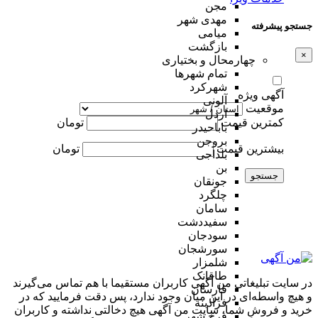
مجن
مهدی شهر
جستجو پیشرفته
میامی
بازگشت
×
چهارمحال و بختیاری
تمام شهر‌ها
شهرکرد
آگهی ویژه
آلونی
موقعیت
اردل
کمترین قیمت
تومان
باباحیدر
بروجن
بیشترین قیمت
تومان
بلداجی
بن
جستجو
جونقان
چلگرد
سامان
سفیددشت
سودجان
سورشجان
شلمزار
طاقانک
در سایت تبلیغاتی من آگهی کاربران مستقیما با هم تماس می‌گیرند
فارسان
و هیچ واسطه‌ای در این میان وجود ندارد، پس دقت فرمایید که در
فرادبنه
خرید و فروشِ شما، سایت من آگهی هیچ دخالتی نداشته و کاربران
فرخ شهر