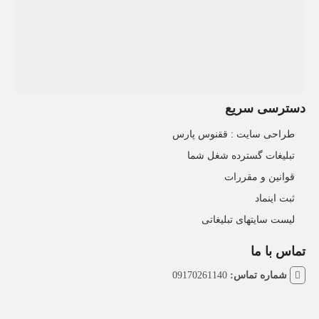
دسترسی سریع
طراحی سایت :‌ ققنوس پارس
تبلیغات گسترده شغل شما
قوانین و مقررات
ثبت اینماد
لیست سایتهای تبلیغاتی
تماس با ما
شماره تماس:
09170261140