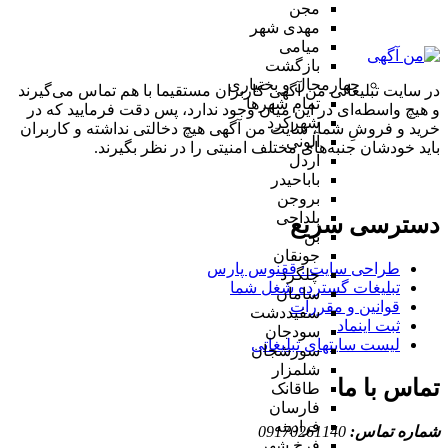
مجن
مهدی شهر
میامی
بازگشت
چهارمحال و بختیاری
در سایت تبلیغاتی من آگهی کاربران مستقیما با هم تماس می‌گیرند
تمام شهر‌ها
و هیچ واسطه‌ای در این میان وجود ندارد، پس دقت فرمایید که در
شهرکرد
خرید و فروشِ شما، سایت من آگهی هیچ دخالتی نداشته و کاربران
آلونی
باید خودشان جنبه‌های مختلف امنیتی را در نظر بگیرند.
اردل
باباحیدر
بروجن
بلداجی
دسترسی سریع
بن
جونقان
طراحی سایت :‌ ققنوس پارس
چلگرد
تبلیغات گسترده شغل شما
سامان
قوانین و مقررات
سفیددشت
ثبت اینماد
سودجان
لیست سایتهای تبلیغاتی
سورشجان
شلمزار
تماس با ما
طاقانک
فارسان
فرادبنه
شماره تماس:
09170261140
فرخ شهر