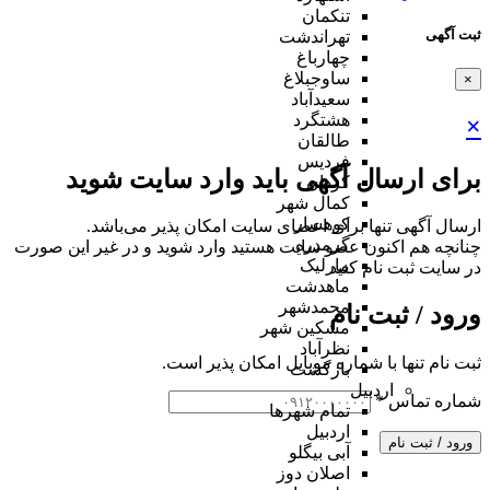
تنکمان
ثبت آگهی
تهراندشت
چهارباغ
ساوجبلاغ
×
سعیدآباد
هشتگرد
×
طالقان
فردیس
برای ارسال آگهی باید وارد سایت شوید
کردان
کمال شهر
کوهسار
ارسال آگهی تنها برای اعضای سایت امکان پذیر می‌باشد.
گرمدره
چنانچه هم‌ اکنون عضو سایت هستید وارد شوید و در غیر این صورت
مارلیک
در سایت ثبت نام کنید
ماهدشت
محمدشهر
ورود / ثبت نام
مشکین شهر
نظرآباد
ثبت نام تنها با شماره موبایل امکان پذیر است.
بازگشت
اردبیل
شماره تماس
*
تمام شهر‌ها
اردبیل
ورود / ثبت نام
آبی بیگلو
اصلان دوز