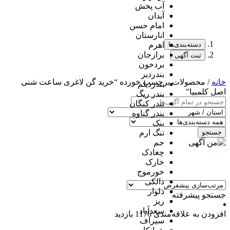
آب پخش
آبدان
امام حسن
انارستان
دسته‌بندی‌ها
اهرم
برازجان
ثبت آگهی
بردخون
بندردیر
خانه
/ محصولات برچسب خورده “خرید گن لاغری ساعت شنی
بندردیلم
اصل کلمبیا”
بندر ریگ
بندر کنگان
بندر گناوه
بنک
جستجو
تنگ ارم
جم
چغادک
خارک
خورموج
دالکی
دلوار
جستجو پیشرفته
ریز
سعدآباد
افزودن به علاقه‌مندی
1176 بازدید
سیراف