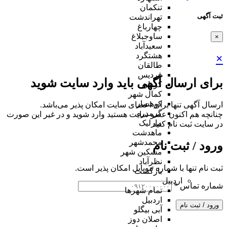
تنکمان
ثبت آگهی
تهراندشت
چهارباغ
ساوجبلاغ
×
سعیدآباد
هشتگرد
×
طالقان
فردیس
برای ارسال آگهی باید وارد سایت شوید
کردان
کمال شهر
کوهسار
ارسال آگهی تنها برای اعضای سایت امکان پذیر می‌باشد.
گرمدره
چنانچه هم‌ اکنون عضو سایت هستید وارد شوید و در غیر این صورت
مارلیک
در سایت ثبت نام کنید
ماهدشت
محمدشهر
ورود / ثبت نام
مشکین شهر
نظرآباد
ثبت نام تنها با شماره موبایل امکان پذیر است.
بازگشت
اردبیل
شماره تماس
*
تمام شهر‌ها
اردبیل
ورود / ثبت نام
آبی بیگلو
اصلان دوز