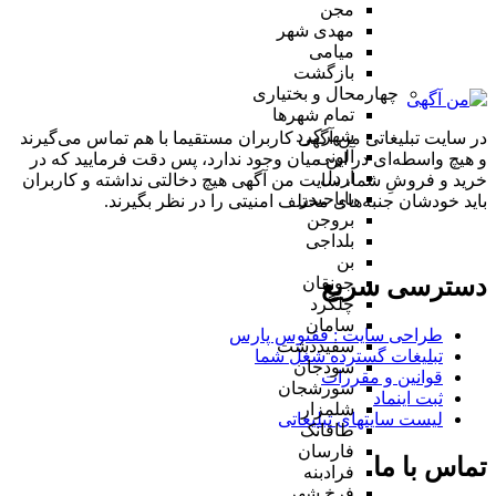
مجن
مهدی شهر
میامی
بازگشت
چهارمحال و بختیاری
تمام شهر‌ها
شهرکرد
در سایت تبلیغاتی من آگهی کاربران مستقیما با هم تماس می‌گیرند
آلونی
و هیچ واسطه‌ای در این میان وجود ندارد، پس دقت فرمایید که در
اردل
خرید و فروشِ شما، سایت من آگهی هیچ دخالتی نداشته و کاربران
باباحیدر
باید خودشان جنبه‌های مختلف امنیتی را در نظر بگیرند.
بروجن
بلداجی
بن
دسترسی سریع
جونقان
چلگرد
سامان
طراحی سایت :‌ ققنوس پارس
سفیددشت
تبلیغات گسترده شغل شما
سودجان
قوانین و مقررات
سورشجان
ثبت اینماد
شلمزار
لیست سایتهای تبلیغاتی
طاقانک
فارسان
تماس با ما
فرادبنه
فرخ شهر