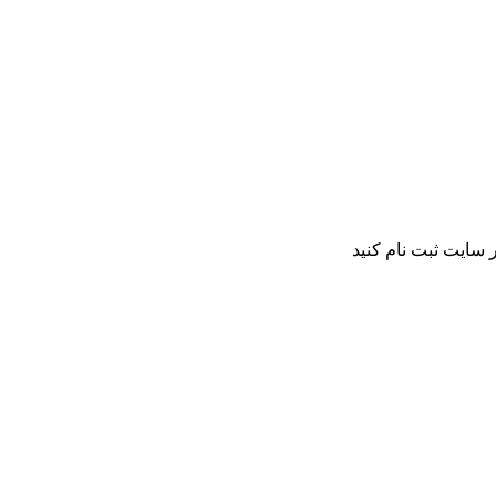
 سایت ثبت نام کنید